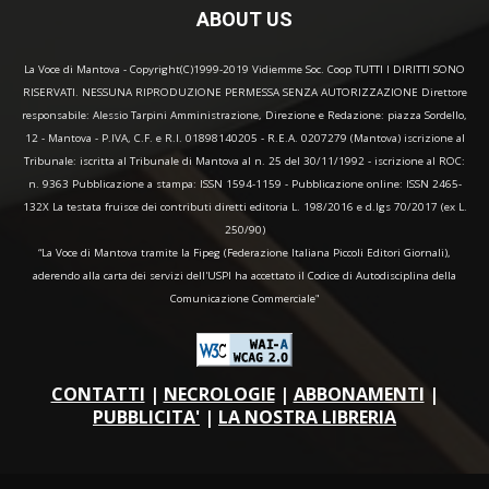
ABOUT US
La Voce di Mantova - Copyright(C)1999-2019 Vidiemme Soc. Coop TUTTI I DIRITTI SONO
RISERVATI. NESSUNA RIPRODUZIONE PERMESSA SENZA AUTORIZZAZIONE Direttore
responsabile: Alessio Tarpini Amministrazione, Direzione e Redazione: piazza Sordello,
12 - Mantova - P.IVA, C.F. e R.I. 01898140205 - R.E.A. 0207279 (Mantova) iscrizione al
Tribunale: iscritta al Tribunale di Mantova al n. 25 del 30/11/1992 - iscrizione al ROC:
n. 9363 Pubblicazione a stampa: ISSN 1594-1159 - Pubblicazione online: ISSN 2465-
132X La testata fruisce dei contributi diretti editoria L. 198/2016 e d.lgs 70/2017 (ex L.
250/90)
“La Voce di Mantova tramite la Fipeg (Federazione Italiana Piccoli Editori Giornali),
aderendo alla carta dei servizi dell'USPI ha accettato il Codice di Autodisciplina della
Comunicazione Commerciale"
CONTATTI
|
NECROLOGIE
|
ABBONAMENTI
|
PUBBLICITA'
|
LA NOSTRA LIBRERIA