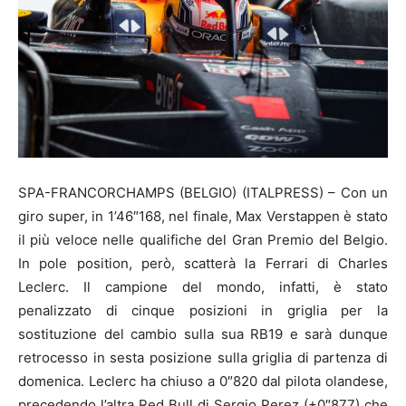
SPA-FRANCORCHAMPS (BELGIO) (ITALPRESS) – Con un
giro super, in 1’46″168, nel finale, Max Verstappen è stato
il più veloce nelle qualifiche del Gran Premio del Belgio.
In pole position, però, scatterà la Ferrari di Charles
Leclerc. Il campione del mondo, infatti, è stato
penalizzato di cinque posizioni in griglia per la
sostituzione del cambio sulla sua RB19 e sarà dunque
retrocesso in sesta posizione sulla griglia di partenza di
domenica. Leclerc ha chiuso a 0″820 dal pilota olandese,
precedendo l’altra Red Bull di Sergio Perez (+0″877) che