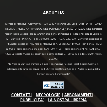
ABOUT US
La Voce di Mantova - Copyright(C)1999-2019 Vidiemme Soc. Coop TUTTI I DIRITTI SONO
RISERVATI. NESSUNA RIPRODUZIONE PERMESSA SENZA AUTORIZZAZIONE Direttore
responsabile: Alessio Tarpini Amministrazione, Direzione e Redazione: piazza Sordello,
12 - Mantova - P.IVA, C.F. e R.I. 01898140205 - R.E.A. 0207279 (Mantova) iscrizione al
Tribunale: iscritta al Tribunale di Mantova al n. 25 del 30/11/1992 - iscrizione al ROC:
n. 9363 Pubblicazione a stampa: ISSN 1594-1159 - Pubblicazione online: ISSN 2465-
132X La testata fruisce dei contributi diretti editoria L. 198/2016 e d.lgs 70/2017 (ex L.
250/90)
“La Voce di Mantova tramite la Fipeg (Federazione Italiana Piccoli Editori Giornali),
aderendo alla carta dei servizi dell'USPI ha accettato il Codice di Autodisciplina della
Comunicazione Commerciale"
CONTATTI
|
NECROLOGIE
|
ABBONAMENTI
|
PUBBLICITA'
|
LA NOSTRA LIBRERIA