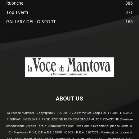
Rubriche
386
Top-Eventi
371
GALLERY DELLO SPORT
166
ABOUT US
La Voce di Mantova - Copyright(C)1999-2019 Vidiemme Soc. Coop TUTTI I DIRITTI SONO
RISERVATI. NESSUNA RIPRODUZIONE PERMESSA SENZA AUTORIZZAZIONE Direttore
responsabile: Alessio Tarpini Amministrazione, Direzione e Redazione: piazza Sordello,
12 - Mantova - P.IVA, C.F. e R.I. 01898140205 - R.E.A. 0207279 (Mantova) iscrizione al
Tribunale: iscritta al Tribunale di Mantova al n. 25 del 30/11/1992 - iscrizione al ROC: