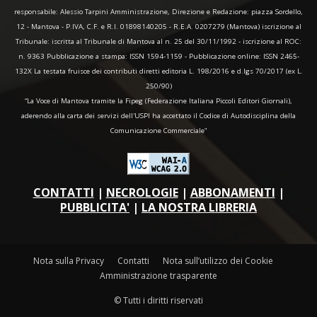
responsabile: Alessio Tarpini Amministrazione, Direzione e Redazione: piazza Sordello,
12 - Mantova - P.IVA, C.F. e R.I. 01898140205 - R.E.A. 0207279 (Mantova) iscrizione al
Tribunale: iscritta al Tribunale di Mantova al n. 25 del 30/11/1992 - iscrizione al ROC:
n. 9363 Pubblicazione a stampa: ISSN 1594-1159 - Pubblicazione online: ISSN 2465-
132X La testata fruisce dei contributi diretti editoria L. 198/2016 e d.lgs 70/2017 (ex L.
250/90)
“La Voce di Mantova tramite la Fipeg (Federazione Italiana Piccoli Editori Giornali),
aderendo alla carta dei servizi dell'USPI ha accettato il Codice di Autodisciplina della
Comunicazione Commerciale"
CONTATTI
|
NECROLOGIE
|
ABBONAMENTI
|
PUBBLICITA'
|
LA NOSTRA LIBRERIA
Nota sulla Privacy
Contatti
Nota sull’utilizzo dei Cookie
Amministrazione trasparente
© Tutti i diritti riservati