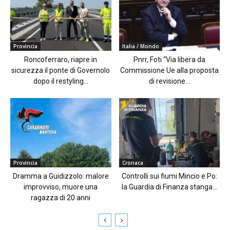
Provincia
Italia / Mondo
Roncoferraro, riapre in
Pnrr, Foti “Via libera da
sicurezza il ponte di Governolo
Commissione Ue alla proposta
dopo il restyling...
di revisione...
Provincia
Cronaca
Dramma a Guidizzolo: malore
Controlli sui fiumi Mincio e Po:
improvviso, muore una
la Guardia di Finanza stanga...
ragazza di 20 anni