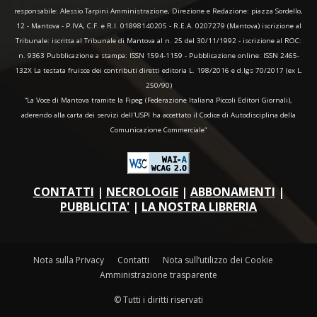
responsabile: Alessio Tarpini Amministrazione, Direzione e Redazione: piazza Sordello,
12 - Mantova - P.IVA, C.F. e R.I. 01898140205 - R.E.A. 0207279 (Mantova) iscrizione al
Tribunale: iscritta al Tribunale di Mantova al n. 25 del 30/11/1992 - iscrizione al ROC:
n. 9363 Pubblicazione a stampa: ISSN 1594-1159 - Pubblicazione online: ISSN 2465-
132X La testata fruisce dei contributi diretti editoria L. 198/2016 e d.lgs 70/2017 (ex L.
250/90)
“La Voce di Mantova tramite la Fipeg (Federazione Italiana Piccoli Editori Giornali),
aderendo alla carta dei servizi dell'USPI ha accettato il Codice di Autodisciplina della
Comunicazione Commerciale"
CONTATTI
|
NECROLOGIE
|
ABBONAMENTI
|
PUBBLICITA'
|
LA NOSTRA LIBRERIA
Nota sulla Privacy
Contatti
Nota sull’utilizzo dei Cookie
Amministrazione trasparente
© Tutti i diritti riservati