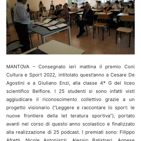
MANTOVA – Consegnato ieri mattina il premio Coni
Cultura e Sport 2022, intitolato quest’anno a Cesare De
Agostini e a Giuliano Enzi, alla classe 4ª G del liceo
scientifico Belfiore. I 25 studenti si sono infatti visti
aggiudicare il riconoscimento collettivo grazie a un
progetto visionario (“Leggere e raccontare lo sport: le
nuove frontiere della let teratura sportiva”), portato
avanti nel corso di questo anno scolastico e finalizzato
alla realizzazione di 25 podcast. I premiati sono: Filippo
Afretti, Nicole Antoniazzi, Alessio Balistreri, Agnese