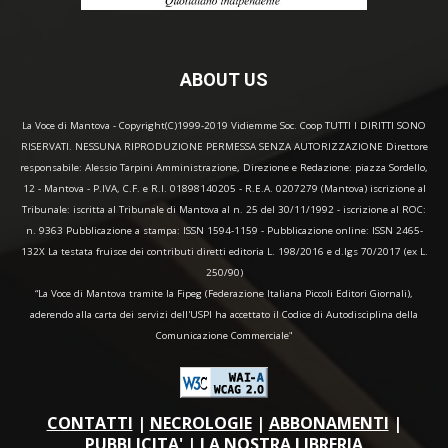
ABOUT US
La Voce di Mantova - Copyright(C)1999-2019 Vidiemme Soc. Coop TUTTI I DIRITTI SONO
RISERVATI. NESSUNA RIPRODUZIONE PERMESSA SENZA AUTORIZZAZIONE Direttore
responsabile: Alessio Tarpini Amministrazione, Direzione e Redazione: piazza Sordello,
12 - Mantova - P.IVA, C.F. e R.I. 01898140205 - R.E.A. 0207279 (Mantova) iscrizione al
Tribunale: iscritta al Tribunale di Mantova al n. 25 del 30/11/1992 - iscrizione al ROC:
n. 9363 Pubblicazione a stampa: ISSN 1594-1159 - Pubblicazione online: ISSN 2465-
132X La testata fruisce dei contributi diretti editoria L. 198/2016 e d.lgs 70/2017 (ex L.
250/90)
“La Voce di Mantova tramite la Fipeg (Federazione Italiana Piccoli Editori Giornali),
aderendo alla carta dei servizi dell'USPI ha accettato il Codice di Autodisciplina della
Comunicazione Commerciale"
CONTATTI
|
NECROLOGIE
|
ABBONAMENTI
|
PUBBLICITA'
|
LA NOSTRA LIBRERIA