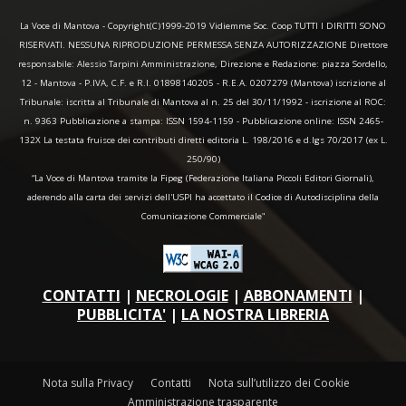
La Voce di Mantova - Copyright(C)1999-2019 Vidiemme Soc. Coop TUTTI I DIRITTI SONO
RISERVATI. NESSUNA RIPRODUZIONE PERMESSA SENZA AUTORIZZAZIONE Direttore
responsabile: Alessio Tarpini Amministrazione, Direzione e Redazione: piazza Sordello,
12 - Mantova - P.IVA, C.F. e R.I. 01898140205 - R.E.A. 0207279 (Mantova) iscrizione al
Tribunale: iscritta al Tribunale di Mantova al n. 25 del 30/11/1992 - iscrizione al ROC:
n. 9363 Pubblicazione a stampa: ISSN 1594-1159 - Pubblicazione online: ISSN 2465-
132X La testata fruisce dei contributi diretti editoria L. 198/2016 e d.lgs 70/2017 (ex L.
250/90)
“La Voce di Mantova tramite la Fipeg (Federazione Italiana Piccoli Editori Giornali),
aderendo alla carta dei servizi dell'USPI ha accettato il Codice di Autodisciplina della
Comunicazione Commerciale"
CONTATTI
|
NECROLOGIE
|
ABBONAMENTI
|
PUBBLICITA'
|
LA NOSTRA LIBRERIA
Nota sulla Privacy
Contatti
Nota sull’utilizzo dei Cookie
Amministrazione trasparente