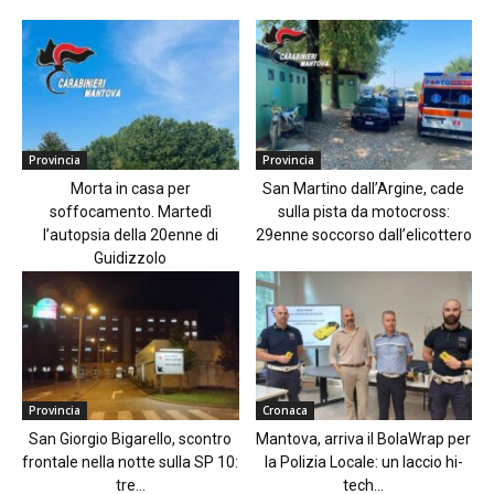
Provincia
Provincia
Morta in casa per
San Martino dall’Argine, cade
soffocamento. Martedì
sulla pista da motocross:
l’autopsia della 20enne di
29enne soccorso dall’elicottero
Guidizzolo
Provincia
Cronaca
San Giorgio Bigarello, scontro
Mantova, arriva il BolaWrap per
frontale nella notte sulla SP 10:
la Polizia Locale: un laccio hi-
tre...
tech...