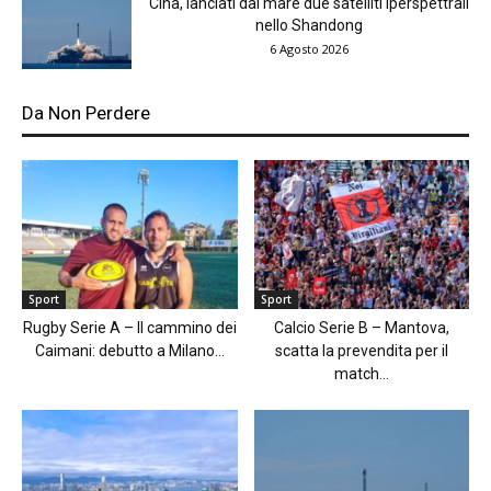
Cina, lanciati dal mare due satelliti iperspettrali
nello Shandong
6 Agosto 2026
Da Non Perdere
Sport
Sport
Rugby Serie A – Il cammino dei
Calcio Serie B – Mantova,
Caimani: debutto a Milano...
scatta la prevendita per il
match...