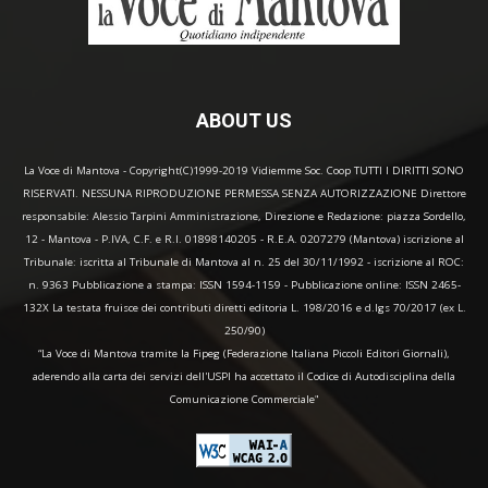
ABOUT US
La Voce di Mantova - Copyright(C)1999-2019 Vidiemme Soc. Coop TUTTI I DIRITTI SONO
RISERVATI. NESSUNA RIPRODUZIONE PERMESSA SENZA AUTORIZZAZIONE Direttore
responsabile: Alessio Tarpini Amministrazione, Direzione e Redazione: piazza Sordello,
12 - Mantova - P.IVA, C.F. e R.I. 01898140205 - R.E.A. 0207279 (Mantova) iscrizione al
Tribunale: iscritta al Tribunale di Mantova al n. 25 del 30/11/1992 - iscrizione al ROC:
n. 9363 Pubblicazione a stampa: ISSN 1594-1159 - Pubblicazione online: ISSN 2465-
132X La testata fruisce dei contributi diretti editoria L. 198/2016 e d.lgs 70/2017 (ex L.
250/90)
“La Voce di Mantova tramite la Fipeg (Federazione Italiana Piccoli Editori Giornali),
aderendo alla carta dei servizi dell'USPI ha accettato il Codice di Autodisciplina della
Comunicazione Commerciale"