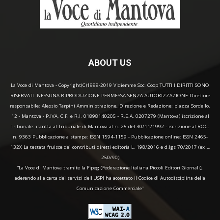
ABOUT US
La Voce di Mantova - Copyright(C)1999-2019 Vidiemme Soc. Coop TUTTI I DIRITTI SONO
RISERVATI. NESSUNA RIPRODUZIONE PERMESSA SENZA AUTORIZZAZIONE Direttore
responsabile: Alessio Tarpini Amministrazione, Direzione e Redazione: piazza Sordello,
12 - Mantova - P.IVA, C.F. e R.I. 01898140205 - R.E.A. 0207279 (Mantova) iscrizione al
Tribunale: iscritta al Tribunale di Mantova al n. 25 del 30/11/1992 - iscrizione al ROC:
n. 9363 Pubblicazione a stampa: ISSN 1594-1159 - Pubblicazione online: ISSN 2465-
132X La testata fruisce dei contributi diretti editoria L. 198/2016 e d.lgs 70/2017 (ex L.
250/90)
“La Voce di Mantova tramite la Fipeg (Federazione Italiana Piccoli Editori Giornali),
aderendo alla carta dei servizi dell'USPI ha accettato il Codice di Autodisciplina della
Comunicazione Commerciale"