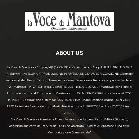
ABOUT US
La Voce di Mantova - Copyright(C)1999-2019 Vidiemme Soc. Coop TUTTI I DIRITTI SONO
RISERVATI. NESSUNA RIPRODUZIONE PERMESSA SENZA AUTORIZZAZIONE Direttore
responsabile: Alessio Tarpini Amministrazione, Direzione e Redazione: piazza Sordello,
12 - Mantova - P.IVA, C.F. e R.I. 01898140205 - R.E.A. 0207279 (Mantova) iscrizione al
Tribunale: iscritta al Tribunale di Mantova al n. 25 del 30/11/1992 - iscrizione al ROC:
n. 9363 Pubblicazione a stampa: ISSN 1594-1159 - Pubblicazione online: ISSN 2465-
132X La testata fruisce dei contributi diretti editoria L. 198/2016 e d.lgs 70/2017 (ex L.
250/90)
“La Voce di Mantova tramite la Fipeg (Federazione Italiana Piccoli Editori Giornali),
aderendo alla carta dei servizi dell'USPI ha accettato il Codice di Autodisciplina della
Comunicazione Commerciale"