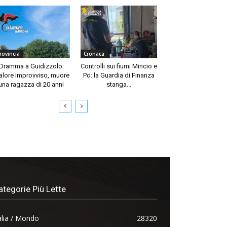
rovincia
Cronaca
Dramma a Guidizzolo:
Controlli sui fiumi Mincio e
lore improvviso, muore
Po: la Guardia di Finanza
una ragazza di 20 anni
stanga...
ategorie Più Lette
alia / Mondo
28320