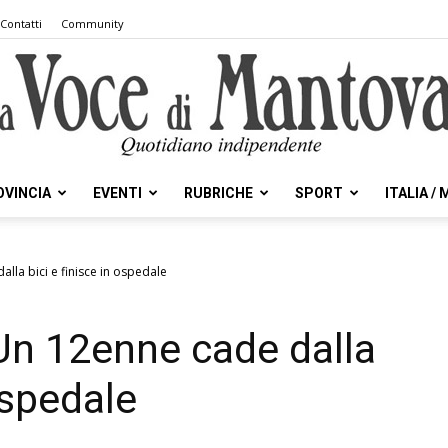
Contatti
Community
OVINCIA
EVENTI
RUBRICHE
SPORT
ITALIA /
la
lla bici e finisce in ospedale
Un 12enne cade dalla
Voce
ospedale