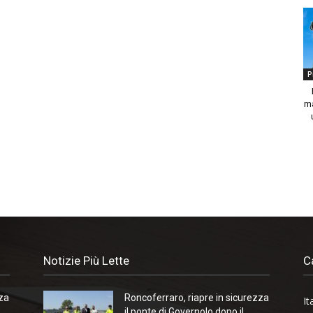
P
ma
Notizie Più Lette
C
zza
Roncoferraro, riapre in sicurezza
It
il ponte di Governolo dopo il