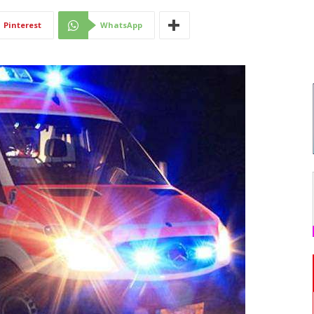
Di
Pinterest
WhatsApp
Mantova