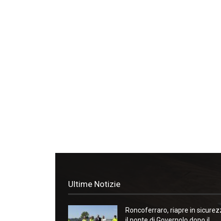
Ultime Notizie
Roncoferraro, riapre in sicure
il ponte di Governolo dopo il