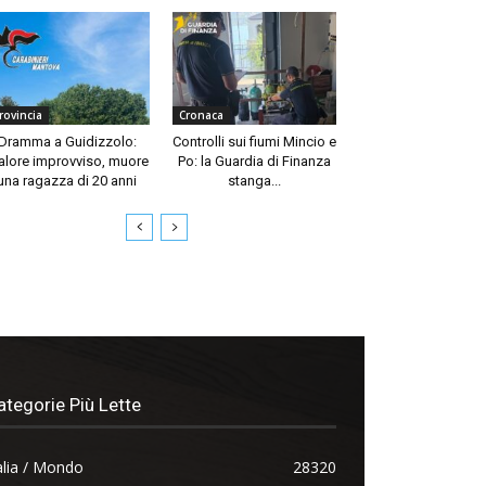
rovincia
Cronaca
Dramma a Guidizzolo:
Controlli sui fiumi Mincio e
lore improvviso, muore
Po: la Guardia di Finanza
una ragazza di 20 anni
stanga...
ategorie Più Lette
alia / Mondo
28320