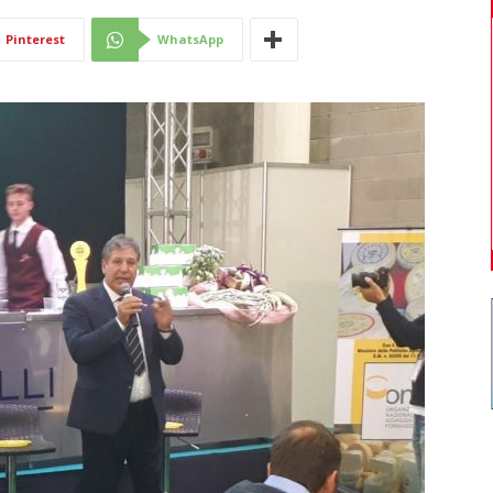
Di
Pinterest
WhatsApp
Mantova