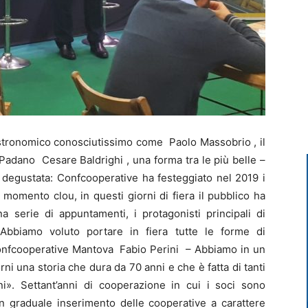
stronomico conosciutissimo come Paolo Massobrio , il
Padano Cesare Baldrighi , una forma tra le più belle –
 degustata: Confcooperative ha festeggiato nel 2019 i
l momento clou, in questi giorni di fiera il pubblico ha
a serie di appuntamenti, i protagonisti principali di
«Abbiamo voluto portare in fiera tutte le forme di
Confcooperative Mantova Fabio Perini – Abbiamo in un
ni una storia che dura da 70 anni e che è fatta di tanti
ni». Settant’anni di cooperazione in cui i soci sono
 un graduale inserimento delle cooperative a carattere