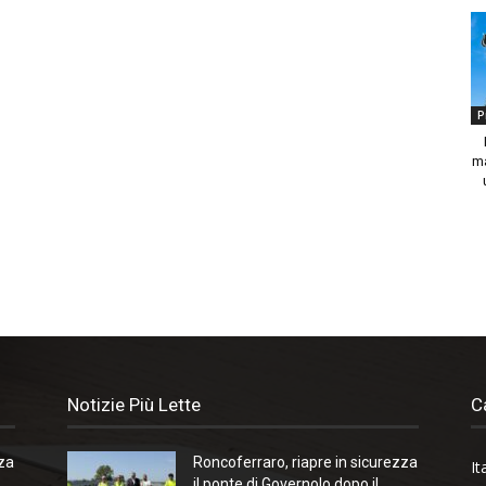
P
ma
Notizie Più Lette
C
zza
Roncoferraro, riapre in sicurezza
It
il ponte di Governolo dopo il