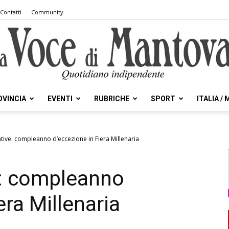
Contatti
Community
OVINCIA
EVENTI
RUBRICHE
SPORT
ITALIA /
la
ive: compleanno d’eccezione in Fiera Millenaria
: compleanno
Voce
era Millenaria