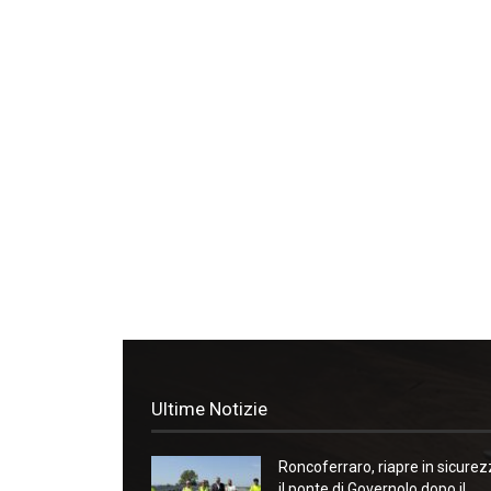
Ultime Notizie
Roncoferraro, riapre in sicure
il ponte di Governolo dopo il