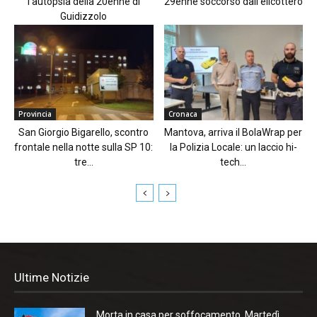
l’autopsia della 20enne di
29enne soccorso dall’elicottero
Guidizzolo
Provincia
Cronaca
San Giorgio Bigarello, scontro
Mantova, arriva il BolaWrap per
frontale nella notte sulla SP 10:
la Polizia Locale: un laccio hi-
tre...
tech...
Ultime Notizie
Morta in casa per soffocamento. Martedì