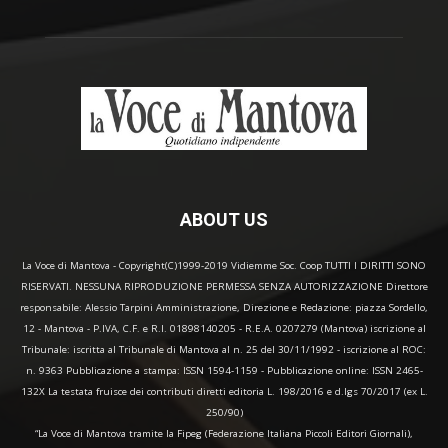
ABOUT US
La Voce di Mantova - Copyright(C)1999-2019 Vidiemme Soc. Coop TUTTI I DIRITTI SONO
RISERVATI. NESSUNA RIPRODUZIONE PERMESSA SENZA AUTORIZZAZIONE Direttore
responsabile: Alessio Tarpini Amministrazione, Direzione e Redazione: piazza Sordello,
12 - Mantova - P.IVA, C.F. e R.I. 01898140205 - R.E.A. 0207279 (Mantova) iscrizione al
Tribunale: iscritta al Tribunale di Mantova al n. 25 del 30/11/1992 - iscrizione al ROC:
n. 9363 Pubblicazione a stampa: ISSN 1594-1159 - Pubblicazione online: ISSN 2465-
132X La testata fruisce dei contributi diretti editoria L. 198/2016 e d.lgs 70/2017 (ex L.
250/90)
“La Voce di Mantova tramite la Fipeg (Federazione Italiana Piccoli Editori Giornali),