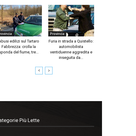
rovincia
Provincia
Abusi edilizi sul Tartaro
Furia in strada a Quistello:
Fabbrezza: crolla la
automobilista
sponda del fiume, tre...
ventiduenne aggredita e
inseguita da...
ategorie Più Lette