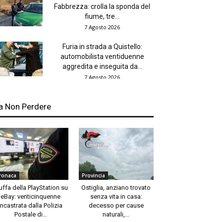
Fabbrezza: crolla la sponda del
fiume, tre...
7 Agosto 2026
Furia in strada a Quistello:
automobilista ventiduenne
aggredita e inseguita da...
7 Agosto 2026
a Non Perdere
ronaca
Provincia
uffa della PlayStation su
Ostiglia, anziano trovato
eBay: venticinquenne
senza vita in casa:
incastrata dalla Polizia
decesso per cause
Postale di...
naturali,...