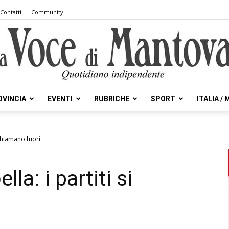
Contatti
Community
OVINCIA
EVENTI
RUBRICHE
SPORT
ITALIA /
la
 chiamano fuori
la: i partiti si
Voce