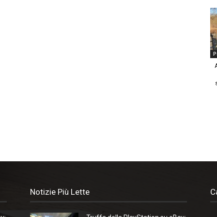
P
Notizie Più Lette
C