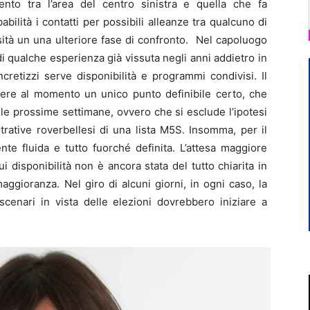
nto tra l’area del centro sinistra e quella che fa
bilità i contatti per possibili alleanze tra qualcuno di
sità un una ulteriore fase di confronto. Nel capoluogo
i di qualche esperienza già vissuta negli anni addietro in
ncretizzi serve disponibilità e programmi condivisi. Il
vere al momento un unico punto definibile certo, che
e prossime settimane, ovvero che si esclude l’ipotesi
rative roverbellesi di una lista M5S. Insomma, per il
e fluida e tutto fuorché definita. L’attesa maggiore
ui disponibilità non è ancora stata del tutto chiarita in
aggioranza. Nel giro di alcuni giorni, in ogni caso, la
scenari in vista delle elezioni dovrebbero iniziare a