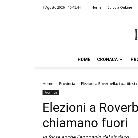
7 Agosto 2026 - 15:45:44
Home
Edicola OnLine
HOME
CRONACA
PR
Home
Provincia
Elezioni a Roverbella: i partiti si
Provincia
Elezioni a Roverbel
chiamano fuori
In forse anche l'appoggio del sindaco