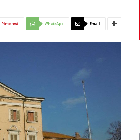
Di
Pinterest
WhatsApp
Email
Mantova