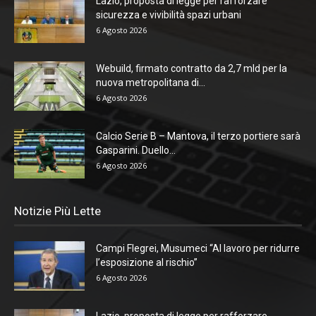
Lazio, proposta di legge per rafforzare
sicurezza e vivibilità spazi urbani
6 Agosto 2026
Webuild, firmato contratto da 2,7 mld per la
nuova metropolitana di...
6 Agosto 2026
Calcio Serie B – Mantova, il terzo portiere sarà
Gasparini. Duello...
6 Agosto 2026
Notizie Più Lette
Campi Flegrei, Musumeci “Al lavoro per ridurre
l’esposizione al rischio”
6 Agosto 2026
Lazio, proposta di legge per rafforzare