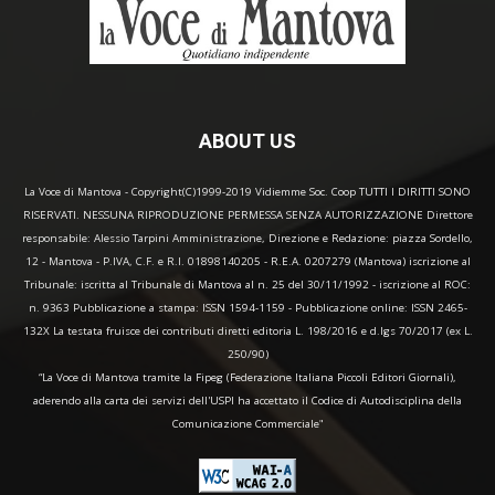
ABOUT US
La Voce di Mantova - Copyright(C)1999-2019 Vidiemme Soc. Coop TUTTI I DIRITTI SONO
RISERVATI. NESSUNA RIPRODUZIONE PERMESSA SENZA AUTORIZZAZIONE Direttore
responsabile: Alessio Tarpini Amministrazione, Direzione e Redazione: piazza Sordello,
12 - Mantova - P.IVA, C.F. e R.I. 01898140205 - R.E.A. 0207279 (Mantova) iscrizione al
Tribunale: iscritta al Tribunale di Mantova al n. 25 del 30/11/1992 - iscrizione al ROC:
n. 9363 Pubblicazione a stampa: ISSN 1594-1159 - Pubblicazione online: ISSN 2465-
132X La testata fruisce dei contributi diretti editoria L. 198/2016 e d.lgs 70/2017 (ex L.
250/90)
“La Voce di Mantova tramite la Fipeg (Federazione Italiana Piccoli Editori Giornali),
aderendo alla carta dei servizi dell'USPI ha accettato il Codice di Autodisciplina della
Comunicazione Commerciale"