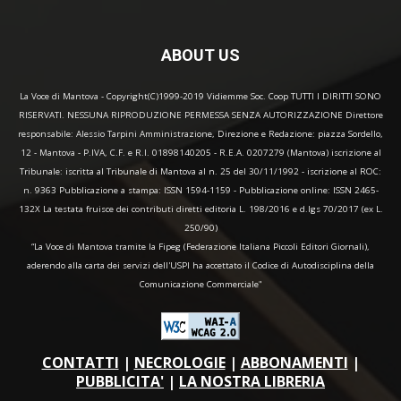
ABOUT US
La Voce di Mantova - Copyright(C)1999-2019 Vidiemme Soc. Coop TUTTI I DIRITTI SONO
RISERVATI. NESSUNA RIPRODUZIONE PERMESSA SENZA AUTORIZZAZIONE Direttore
responsabile: Alessio Tarpini Amministrazione, Direzione e Redazione: piazza Sordello,
12 - Mantova - P.IVA, C.F. e R.I. 01898140205 - R.E.A. 0207279 (Mantova) iscrizione al
Tribunale: iscritta al Tribunale di Mantova al n. 25 del 30/11/1992 - iscrizione al ROC:
n. 9363 Pubblicazione a stampa: ISSN 1594-1159 - Pubblicazione online: ISSN 2465-
132X La testata fruisce dei contributi diretti editoria L. 198/2016 e d.lgs 70/2017 (ex L.
250/90)
“La Voce di Mantova tramite la Fipeg (Federazione Italiana Piccoli Editori Giornali),
aderendo alla carta dei servizi dell'USPI ha accettato il Codice di Autodisciplina della
Comunicazione Commerciale"
CONTATTI
|
NECROLOGIE
|
ABBONAMENTI
|
PUBBLICITA'
|
LA NOSTRA LIBRERIA