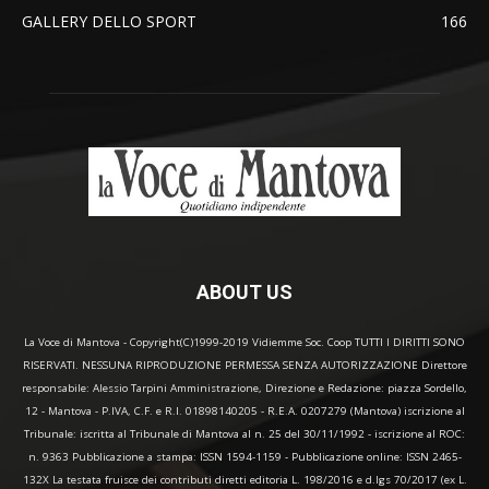
GALLERY DELLO SPORT
166
ABOUT US
La Voce di Mantova - Copyright(C)1999-2019 Vidiemme Soc. Coop TUTTI I DIRITTI SONO
RISERVATI. NESSUNA RIPRODUZIONE PERMESSA SENZA AUTORIZZAZIONE Direttore
responsabile: Alessio Tarpini Amministrazione, Direzione e Redazione: piazza Sordello,
12 - Mantova - P.IVA, C.F. e R.I. 01898140205 - R.E.A. 0207279 (Mantova) iscrizione al
Tribunale: iscritta al Tribunale di Mantova al n. 25 del 30/11/1992 - iscrizione al ROC:
n. 9363 Pubblicazione a stampa: ISSN 1594-1159 - Pubblicazione online: ISSN 2465-
132X La testata fruisce dei contributi diretti editoria L. 198/2016 e d.lgs 70/2017 (ex L.