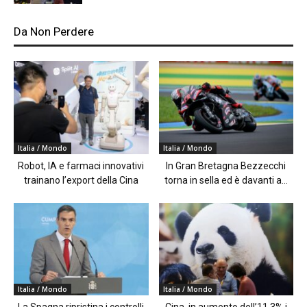
Da Non Perdere
Italia / Mondo
Italia / Mondo
Robot, IA e farmaci innovativi
In Gran Bretagna Bezzecchi
trainano l’export della Cina
torna in sella ed è davanti a...
Italia / Mondo
Italia / Mondo
La Spagna ripristina i controlli
Cina, in aumento dell’11,3% i