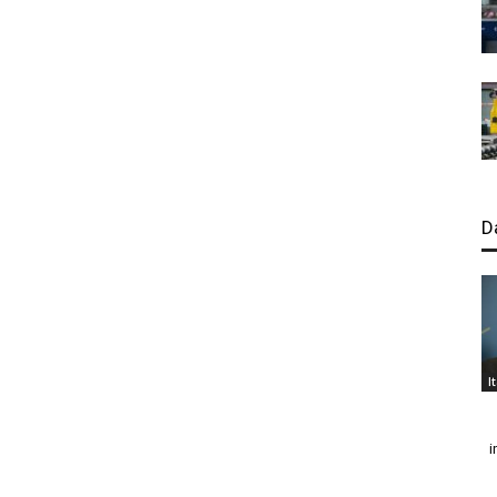
D
I
i