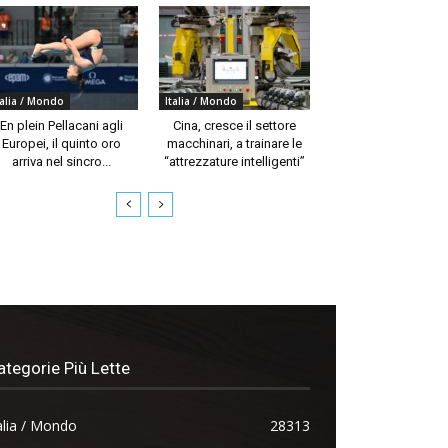
talia / Mondo
Italia / Mondo
En plein Pellacani agli
Cina, cresce il settore
Europei, il quinto oro
macchinari, a trainare le
arriva nel sincro...
“attrezzature intelligenti”
ategorie Più Lette
alia / Mondo
28313