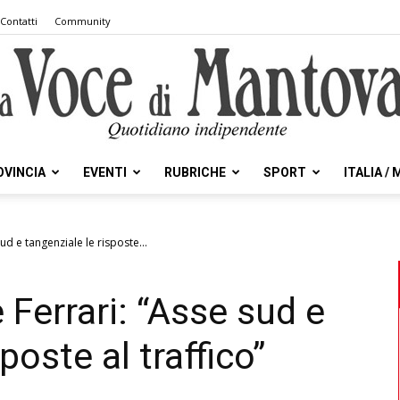
Contatti
Community
OVINCIA
EVENTI
RUBRICHE
SPORT
ITALIA /
la
sud e tangenziale le risposte...
e Ferrari: “Asse sud e
Voce
poste al traffico”