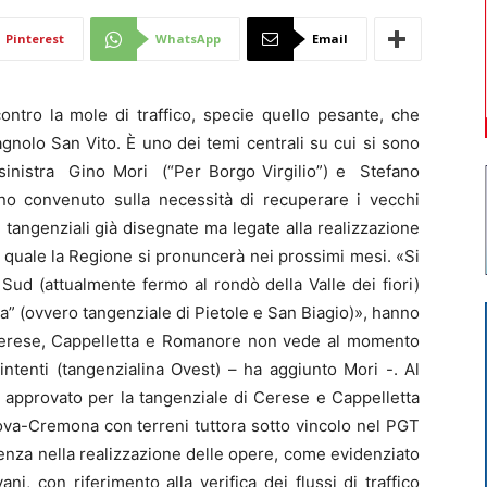
Di
Pinterest
WhatsApp
Email
ontro la mole di traffico, specie quello pesante, che
 Bagnolo San Vito. È uno dei temi centrali su cui si sono
trosinistra Gino Mori (“Per Borgo Virgilio”) e Stefano
Mantova
nno convenuto sulla necessità di recuperare i vecchi
e tangenziali già disegnate ma legate alla realizzazione
 quale la Regione si pronuncerà nei prossimi mesi. «Si
ud (attualmente fermo al rondò della Valle dei fiori)
a” (ovvero tangenziale di Pietole e San Biagio)», hanno
i Cerese, Cappelletta e Romanore non vede al momento
intenti (tangenzialina Ovest) – ha aggiunto Mori -. Al
o approvato per la tangenziale di Cerese e Cappelletta
ova-Cremona con terreni tuttora sotto vincolo nel PGT
enza nella realizzazione delle opere, come evidenziato
ani, con riferimento alla verifica dei flussi di traffico