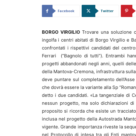
Facebook
Twitter
BORGO VIRGILIO
Trovare una soluzione c
ingolfa i centri abitati di Borgo Virgilio e
confrontati i rispettivi candidati del cen
Ferrari (“Bagnolo di tutti”). Entrambi ha
progetti abbandonati negli anni, quelli dell
della Mantova-Cremona, infrastruttura sulla
deve puntare sul completamento dell’Asse S
che dovrà essere la variante alla Sp “Roman
detto i due candidati. «La tangenziale d
nessun progetto, ma solo dichiarazioni di 
proposito si ricorda che esiste un tracciat
inclusa nel progetto della Autostrada Mant
vigente. Grande importanza riveste la sequ
nel Protocollo di intesa tra gli Enti mantov