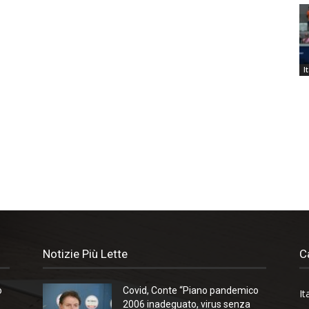
I
Notizie Più Lette
C
o
Covid, Conte “Piano pandemico
It
2006 inadeguato, virus senza