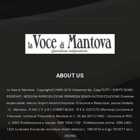
ABOUT US
La Voce di Mantova - Copyright(C)1999-2019 Vidiemme Soc. Coop TUTTI I DIRITTI SONO
RISERVATI. NESSUNA RIPRODUZIONE PERMESSA SENZA AUTORIZZAZIONE Direttore
responsabile: Alessio Tarpini Amministrazione, Direzione e Redazione: piazza Sordello,
12 - Mantova - P.IVA, C.F. e R.I. 01898140205 - R.E.A. 0207279 (Mantova) iscrizione al
Tribunale: iscritta al Tribunale di Mantova al n. 25 del 30/11/1992 - iscrizione al ROC:
n. 9363 Pubblicazione a stampa: ISSN 1594-1159 - Pubblicazione online: ISSN 2465-
132X La testata fruisce dei contributi diretti editoria L. 198/2016 e d.lgs 70/2017 (ex L.
250/90)