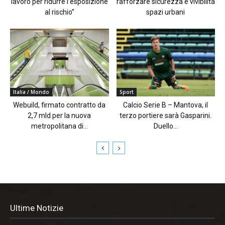
lavoro per ridurre l’esposizione
rafforzare sicurezza e vivibilità
al rischio”
spazi urbani
Italia / Mondo
Sport
Webuild, firmato contratto da
Calcio Serie B – Mantova, il
2,7 mld per la nuova
terzo portiere sarà Gasparini.
metropolitana di...
Duello...
Ultime Notizie