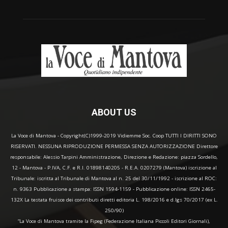
ABOUT US
La Voce di Mantova - Copyright(C)1999-2019 Vidiemme Soc. Coop TUTTI I DIRITTI SONO
RISERVATI. NESSUNA RIPRODUZIONE PERMESSA SENZA AUTORIZZAZIONE Direttore
responsabile: Alessio Tarpini Amministrazione, Direzione e Redazione: piazza Sordello,
12 - Mantova - P.IVA, C.F. e R.I. 01898140205 - R.E.A. 0207279 (Mantova) iscrizione al
Tribunale: iscritta al Tribunale di Mantova al n. 25 del 30/11/1992 - iscrizione al ROC:
n. 9363 Pubblicazione a stampa: ISSN 1594-1159 - Pubblicazione online: ISSN 2465-
132X La testata fruisce dei contributi diretti editoria L. 198/2016 e d.lgs 70/2017 (ex L.
250/90)
“La Voce di Mantova tramite la Fipeg (Federazione Italiana Piccoli Editori Giornali),