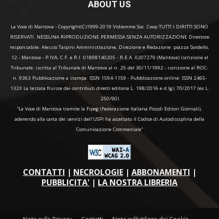
ABOUT US
La Voce di Mantova - Copyright(C)1999-2019 Vidiemme Soc. Coop TUTTI I DIRITTI SONO
RISERVATI. NESSUNA RIPRODUZIONE PERMESSA SENZA AUTORIZZAZIONE Direttore
responsabile: Alessio Tarpini Amministrazione, Direzione e Redazione: piazza Sordello,
12 - Mantova - P.IVA, C.F. e R.I. 01898140205 - R.E.A. 0207279 (Mantova) iscrizione al
Tribunale: iscritta al Tribunale di Mantova al n. 25 del 30/11/1992 - iscrizione al ROC:
n. 9363 Pubblicazione a stampa: ISSN 1594-1159 - Pubblicazione online: ISSN 2465-
132X La testata fruisce dei contributi diretti editoria L. 198/2016 e d.lgs 70/2017 (ex L.
250/90)
“La Voce di Mantova tramite la Fipeg (Federazione Italiana Piccoli Editori Giornali),
aderendo alla carta dei servizi dell'USPI ha accettato il Codice di Autodisciplina della
Comunicazione Commerciale"
CONTATTI
|
NECROLOGIE
|
ABBONAMENTI
|
PUBBLICITA'
|
LA NOSTRA LIBRERIA