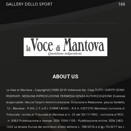
GALLERY DELLO SPORT
166
ABOUT US
La Voce di Mantova - Copyright(C)1999-2019 Vidiemme Soc. Coop TUTTI I DIRITTI SONO
RISERVATI. NESSUNA RIPRODUZIONE PERMESSA SENZA AUTORIZZAZIONE Direttore
responsabile: Alessio Tarpini Amministrazione, Direzione e Redazione: piazza Sordello,
12 - Mantova - P.IVA, C.F. e R.I. 01898140205 - R.E.A. 0207279 (Mantova) iscrizione al
Tribunale: iscritta al Tribunale di Mantova al n. 25 del 30/11/1992 - iscrizione al ROC:
n. 9363 Pubblicazione a stampa: ISSN 1594-1159 - Pubblicazione online: ISSN 2465-
132X La testata fruisce dei contributi diretti editoria L. 198/2016 e d.lgs 70/2017 (ex L.