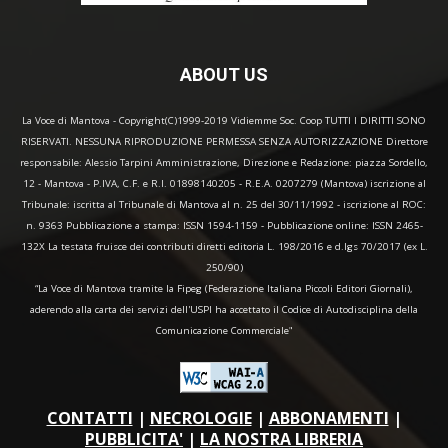
ABOUT US
La Voce di Mantova - Copyright(C)1999-2019 Vidiemme Soc. Coop TUTTI I DIRITTI SONO
RISERVATI. NESSUNA RIPRODUZIONE PERMESSA SENZA AUTORIZZAZIONE Direttore
responsabile: Alessio Tarpini Amministrazione, Direzione e Redazione: piazza Sordello,
12 - Mantova - P.IVA, C.F. e R.I. 01898140205 - R.E.A. 0207279 (Mantova) iscrizione al
Tribunale: iscritta al Tribunale di Mantova al n. 25 del 30/11/1992 - iscrizione al ROC:
n. 9363 Pubblicazione a stampa: ISSN 1594-1159 - Pubblicazione online: ISSN 2465-
132X La testata fruisce dei contributi diretti editoria L. 198/2016 e d.lgs 70/2017 (ex L.
250/90)
“La Voce di Mantova tramite la Fipeg (Federazione Italiana Piccoli Editori Giornali),
aderendo alla carta dei servizi dell'USPI ha accettato il Codice di Autodisciplina della
Comunicazione Commerciale"
CONTATTI
|
NECROLOGIE
|
ABBONAMENTI
|
PUBBLICITA'
|
LA NOSTRA LIBRERIA