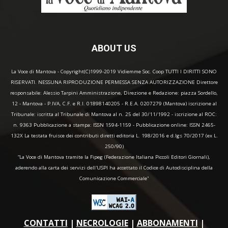
ABOUT US
La Voce di Mantova - Copyright(C)1999-2019 Vidiemme Soc. Coop TUTTI I DIRITTI SONO
RISERVATI. NESSUNA RIPRODUZIONE PERMESSA SENZA AUTORIZZAZIONE Direttore
responsabile: Alessio Tarpini Amministrazione, Direzione e Redazione: piazza Sordello,
12 - Mantova - P.IVA, C.F. e R.I. 01898140205 - R.E.A. 0207279 (Mantova) iscrizione al
Tribunale: iscritta al Tribunale di Mantova al n. 25 del 30/11/1992 - iscrizione al ROC:
n. 9363 Pubblicazione a stampa: ISSN 1594-1159 - Pubblicazione online: ISSN 2465-
132X La testata fruisce dei contributi diretti editoria L. 198/2016 e d.lgs 70/2017 (ex L.
250/90)
“La Voce di Mantova tramite la Fipeg (Federazione Italiana Piccoli Editori Giornali),
aderendo alla carta dei servizi dell'USPI ha accettato il Codice di Autodisciplina della
Comunicazione Commerciale"
CONTATTI
|
NECROLOGIE
|
ABBONAMENTI
|