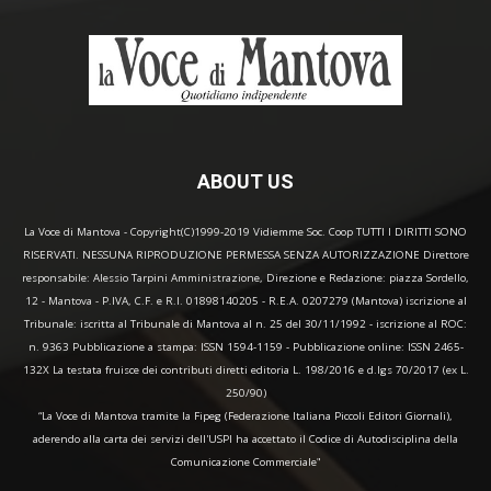
ABOUT US
La Voce di Mantova - Copyright(C)1999-2019 Vidiemme Soc. Coop TUTTI I DIRITTI SONO
RISERVATI. NESSUNA RIPRODUZIONE PERMESSA SENZA AUTORIZZAZIONE Direttore
responsabile: Alessio Tarpini Amministrazione, Direzione e Redazione: piazza Sordello,
12 - Mantova - P.IVA, C.F. e R.I. 01898140205 - R.E.A. 0207279 (Mantova) iscrizione al
Tribunale: iscritta al Tribunale di Mantova al n. 25 del 30/11/1992 - iscrizione al ROC:
n. 9363 Pubblicazione a stampa: ISSN 1594-1159 - Pubblicazione online: ISSN 2465-
132X La testata fruisce dei contributi diretti editoria L. 198/2016 e d.lgs 70/2017 (ex L.
250/90)
“La Voce di Mantova tramite la Fipeg (Federazione Italiana Piccoli Editori Giornali),
aderendo alla carta dei servizi dell'USPI ha accettato il Codice di Autodisciplina della
Comunicazione Commerciale"