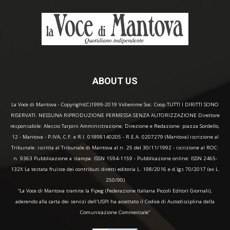
ABOUT US
La Voce di Mantova - Copyright(C)1999-2019 Vidiemme Soc. Coop TUTTI I DIRITTI SONO
RISERVATI. NESSUNA RIPRODUZIONE PERMESSA SENZA AUTORIZZAZIONE Direttore
responsabile: Alessio Tarpini Amministrazione, Direzione e Redazione: piazza Sordello,
12 - Mantova - P.IVA, C.F. e R.I. 01898140205 - R.E.A. 0207279 (Mantova) iscrizione al
Tribunale: iscritta al Tribunale di Mantova al n. 25 del 30/11/1992 - iscrizione al ROC:
n. 9363 Pubblicazione a stampa: ISSN 1594-1159 - Pubblicazione online: ISSN 2465-
132X La testata fruisce dei contributi diretti editoria L. 198/2016 e d.lgs 70/2017 (ex L.
250/90)
“La Voce di Mantova tramite la Fipeg (Federazione Italiana Piccoli Editori Giornali),
aderendo alla carta dei servizi dell'USPI ha accettato il Codice di Autodisciplina della
Comunicazione Commerciale"