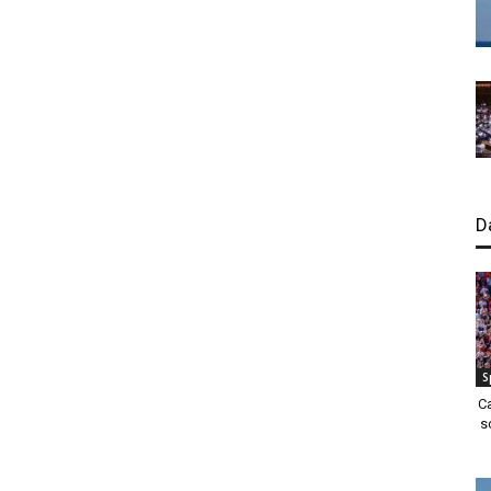
D
S
C
s