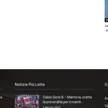
I
Ci
sa
Notizie Più Lette
C
ta
Calcio Serie B – Mantova, scatta
It
la prevendita per il match...
Sp
6 Agosto 2026