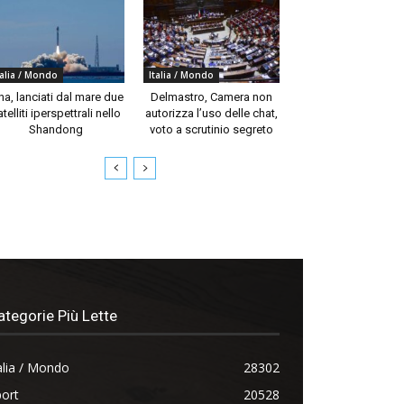
talia / Mondo
Italia / Mondo
na, lanciati dal mare due
Delmastro, Camera non
telliti iperspettrali nello
autorizza l’uso delle chat,
Shandong
voto a scrutinio segreto
ategorie Più Lette
alia / Mondo
28302
ort
20528