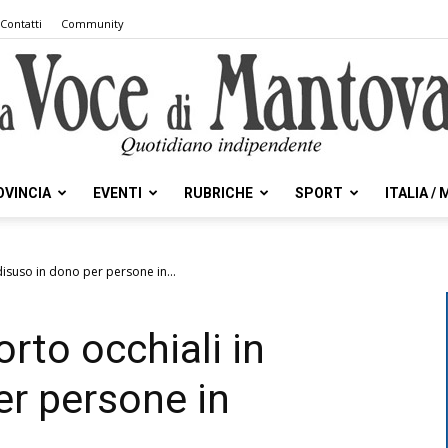
Contatti
Community
OVINCIA
EVENTI
RUBRICHE
SPORT
ITALIA /
la
 disuso in dono per persone in...
orto occhiali in
Voce
er persone in