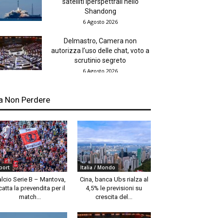
satelliti iperspettrali nello
Shandong
6 Agosto 2026
Delmastro, Camera non
autorizza l’uso delle chat, voto a
scrutinio segreto
6 Agosto 2026
a Non Perdere
port
Italia / Mondo
alcio Serie B – Mantova,
Cina, banca Ubs rialza al
catta la prevendita per il
4,5% le previsioni su
match...
crescita del...