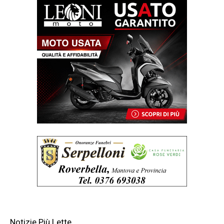
Notizie Più Lette