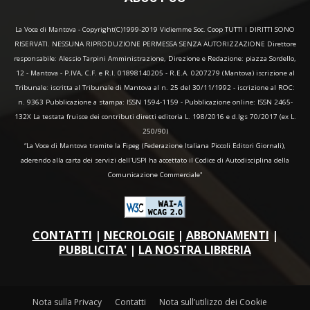
La Voce di Mantova - Copyright(C)1999-2019 Vidiemme Soc. Coop TUTTI I DIRITTI SONO
RISERVATI. NESSUNA RIPRODUZIONE PERMESSA SENZA AUTORIZZAZIONE Direttore
responsabile: Alessio Tarpini Amministrazione, Direzione e Redazione: piazza Sordello,
12 - Mantova - P.IVA, C.F. e R.I. 01898140205 - R.E.A. 0207279 (Mantova) iscrizione al
Tribunale: iscritta al Tribunale di Mantova al n. 25 del 30/11/1992 - iscrizione al ROC:
n. 9363 Pubblicazione a stampa: ISSN 1594-1159 - Pubblicazione online: ISSN 2465-
132X La testata fruisce dei contributi diretti editoria L. 198/2016 e d.lgs 70/2017 (ex L.
250/90)
“La Voce di Mantova tramite la Fipeg (Federazione Italiana Piccoli Editori Giornali),
aderendo alla carta dei servizi dell'USPI ha accettato il Codice di Autodisciplina della
Comunicazione Commerciale"
CONTATTI
|
NECROLOGIE
|
ABBONAMENTI
|
PUBBLICITA'
|
LA NOSTRA LIBRERIA
Nota sulla Privacy
Contatti
Nota sull’utilizzo dei Cookie