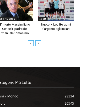
talia / Mondo
Sport
E’ morto Massimiliano
Nuoto – Leo Bergomi
Cencelli, padre del
d’argento agli Italiani
“manuale” omonimo
ategorie Più Lette
alia / Mondo
28334
ort
20545