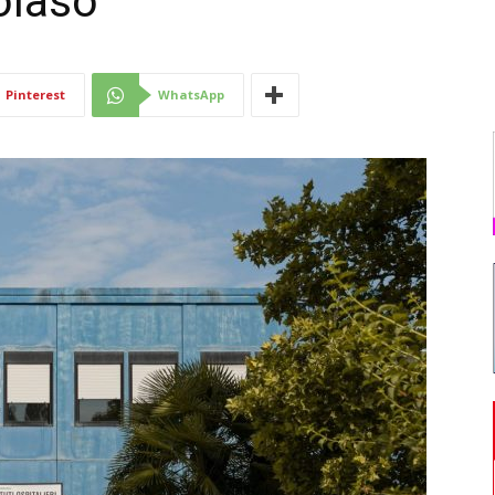
olaso
Di
Pinterest
WhatsApp
Mantova