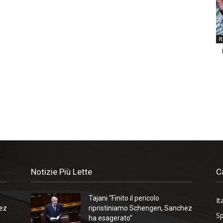
I
Notizie Più Lette
C
Tajani “Finito il pericolo
It
hez
ripristiniamo Schengen, Sanchez
Sp
ha esagerato”