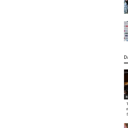
D
I
r