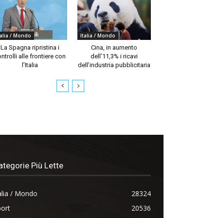
talia / Mondo
Italia / Mondo
La Spagna ripristina i
Cina, in aumento
ntrolli alle frontiere con
dell’11,3% i ricavi
l’Italia
dell’industria pubblicitaria
ategorie Più Lette
alia / Mondo
28324
ort
20536