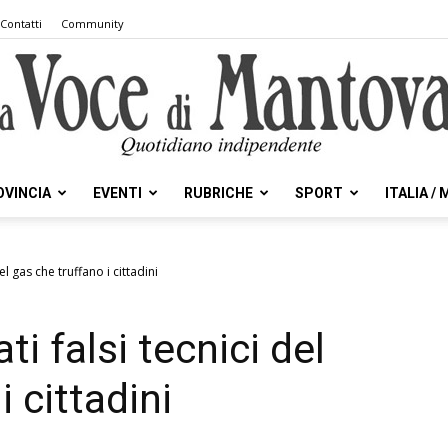
Contatti
Community
OVINCIA
EVENTI
RUBRICHE
SPORT
ITALIA /
la
el gas che truffano i cittadini
ti falsi tecnici del
Voce
 cittadini