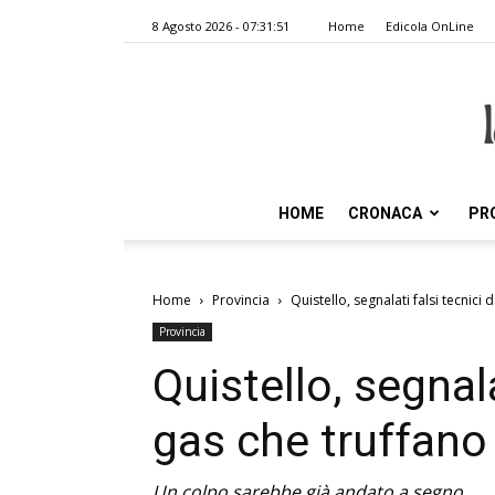
8 Agosto 2026 - 07:31:51
Home
Edicola OnLine
HOME
CRONACA
PR
Home
Provincia
Quistello, segnalati falsi tecnici d
Provincia
Quistello, segnala
gas che truffano i
Un colpo sarebbe già andato a segno