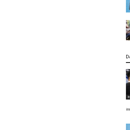
D
I
in