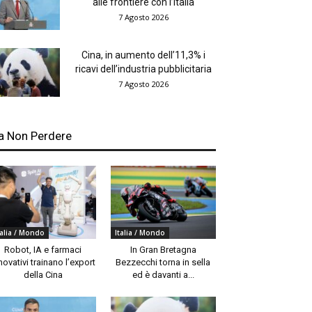
alle frontiere con l’Italia
7 Agosto 2026
Cina, in aumento dell’11,3% i
ricavi dell’industria pubblicitaria
7 Agosto 2026
a Non Perdere
talia / Mondo
Italia / Mondo
Robot, IA e farmaci
In Gran Bretagna
novativi trainano l’export
Bezzecchi torna in sella
della Cina
ed è davanti a...