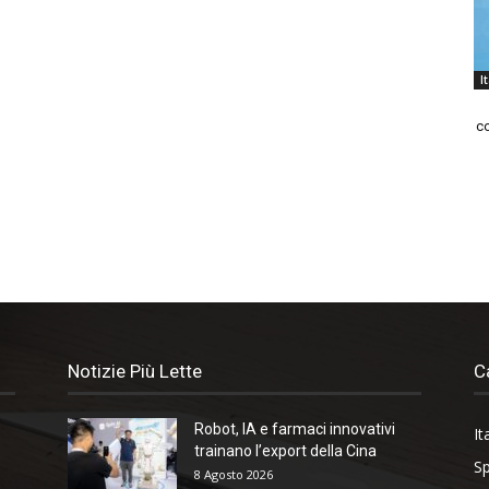
I
co
Notizie Più Lette
C
Robot, IA e farmaci innovativi
It
trainano l’export della Cina
Sp
8 Agosto 2026