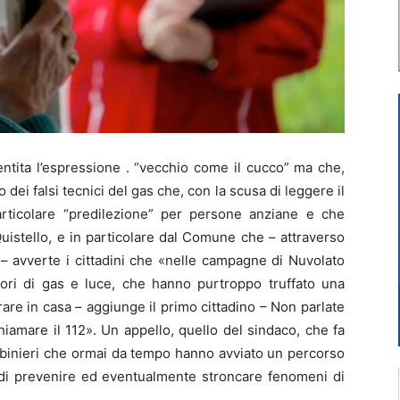
ntita l’espressione . “vecchio come il cucco” ma che,
dei falsi tecnici del gas che, con la scusa di leggere il
 particolare “predilezione” per persone anziane e che
uistello, e in particolare dal Comune che – attraverso
 avverte i cittadini che «nelle campagne di Nuvolato
tatori di gas e luce, che hanno purtroppo truffato una
rare in casa – aggiunge il primo cittadino – Non parlate
hiamare il 112». Un appello, quello del sindaco, che fa
abinieri che ormai da tempo hanno avviato un percorso
e di prevenire ed eventualmente stroncare fenomeni di