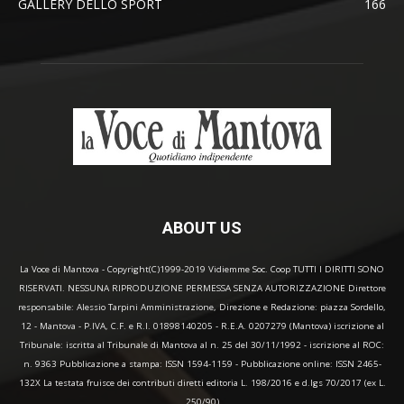
GALLERY DELLO SPORT
166
ABOUT US
La Voce di Mantova - Copyright(C)1999-2019 Vidiemme Soc. Coop TUTTI I DIRITTI SONO
RISERVATI. NESSUNA RIPRODUZIONE PERMESSA SENZA AUTORIZZAZIONE Direttore
responsabile: Alessio Tarpini Amministrazione, Direzione e Redazione: piazza Sordello,
12 - Mantova - P.IVA, C.F. e R.I. 01898140205 - R.E.A. 0207279 (Mantova) iscrizione al
Tribunale: iscritta al Tribunale di Mantova al n. 25 del 30/11/1992 - iscrizione al ROC:
n. 9363 Pubblicazione a stampa: ISSN 1594-1159 - Pubblicazione online: ISSN 2465-
132X La testata fruisce dei contributi diretti editoria L. 198/2016 e d.lgs 70/2017 (ex L.
250/90)