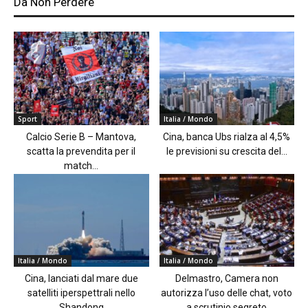
Da Non Perdere
Sport
Italia / Mondo
Calcio Serie B – Mantova,
Cina, banca Ubs rialza al 4,5%
scatta la prevendita per il
le previsioni su crescita del...
match...
Italia / Mondo
Italia / Mondo
Cina, lanciati dal mare due
Delmastro, Camera non
satelliti iperspettrali nello
autorizza l’uso delle chat, voto
Shandong
a scrutinio segreto