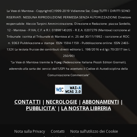
La Voce di Mantova - Copyright(C)1999-2019 Vidiemme Soc. Coop TUTTI I DIRITTI SONO
RISERVATI. NESSUNA RIPRODUZIONE PERMESSA SENZA AUTORIZZAZIONE Direttore
responsabile: Alessio Tarpini Amministrazione, Direzione e Redazione: piazza Sordello,
12 - Mantova - P.IVA, C.F. e R.I. 01898140205 - R.E.A. 0207279 (Mantova) iscrizione al
Tribunale: iscritta al Tribunale di Mantova al n. 25 del 30/11/1992 - iscrizione al ROC:
n. 9363 Pubblicazione a stampa: ISSN 1594-1159 - Pubblicazione online: ISSN 2465-
132X La testata fruisce dei contributi diretti editoria L. 198/2016 e d.lgs 70/2017 (ex L.
250/90)
“La Voce di Mantova tramite la Fipeg (Federazione Italiana Piccoli Editori Giornali),
aderendo alla carta dei servizi dell'USPI ha accettato il Codice di Autodisciplina della
Comunicazione Commerciale"
CONTATTI
|
NECROLOGIE
|
ABBONAMENTI
|
PUBBLICITA'
|
LA NOSTRA LIBRERIA
Nota sulla Privacy
Contatti
Nota sull’utilizzo dei Cookie