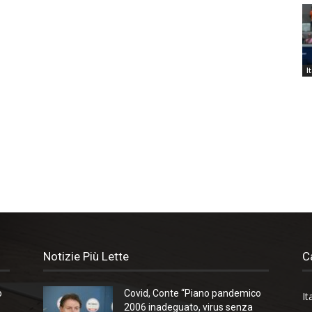
I
Notizie Più Lette
C
o
Covid, Conte “Piano pandemico
It
2006 inadeguato, virus senza