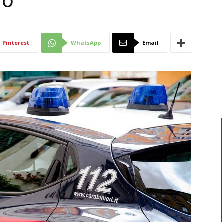
vo
Di
Pinterest
WhatsApp
Email
Mantova