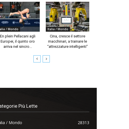
talia / Mondo
Italia / Mondo
En plein Pellacani agli
Cina, cresce il settore
Europei, il quinto oro
macchinari, a trainare le
arriva nel sincro...
“attrezzature intelligenti”
ategorie Più Lette
alia / Mondo
28313