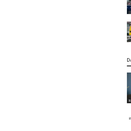
D
I
i