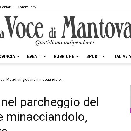
Contatti
Community
OVINCIA
EVENTI
RUBRICHE
SPORT
ITALIA /
la
 del Mc ad un giovane minacciandolo,...
 nel parcheggio del
Voce
e minacciandolo,