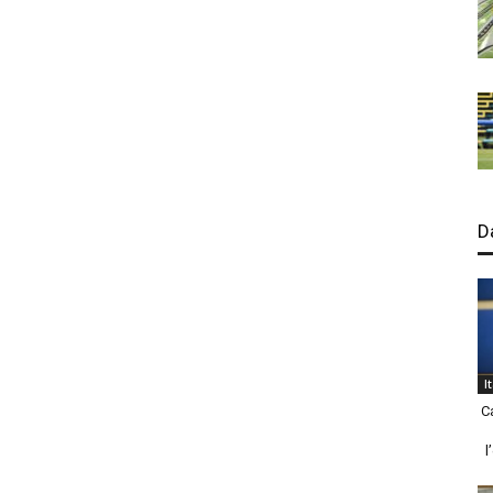
D
I
C
l