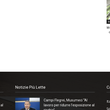
I
We
Notizie Più Lette
C
Campi Flegrei, Musumeci “Al
It
 al
lavoro per ridurre l’esposizione al
Sp
rischio”