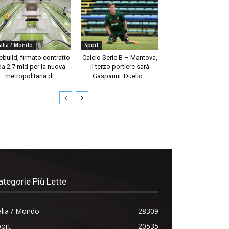
talia / Mondo
Sport
build, firmato contratto
Calcio Serie B – Mantova,
da 2,7 mld per la nuova
il terzo portiere sarà
metropolitana di...
Gasparini. Duello...
ategorie Più Lette
alia / Mondo
28309
ort
20535