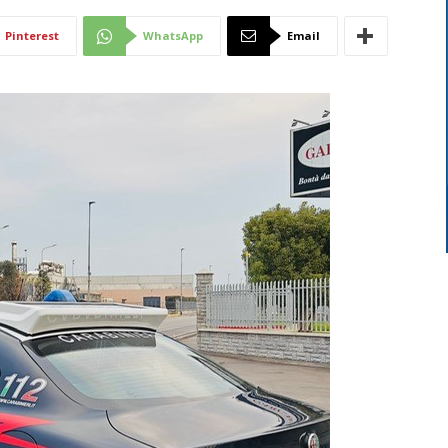
Di
Pinterest
WhatsApp
Email
Mantova