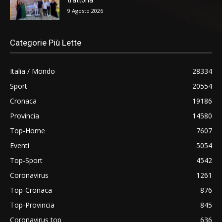
9 Agosto 2026
Categorie Più Lette
Italia / Mondo
28334
Sport
20554
Cronaca
19186
Provincia
14580
Top-Home
7607
Eventi
5054
Top-Sport
4542
Coronavirus
1261
Top-Cronaca
876
Top-Provincia
845
Coronavirus top
636