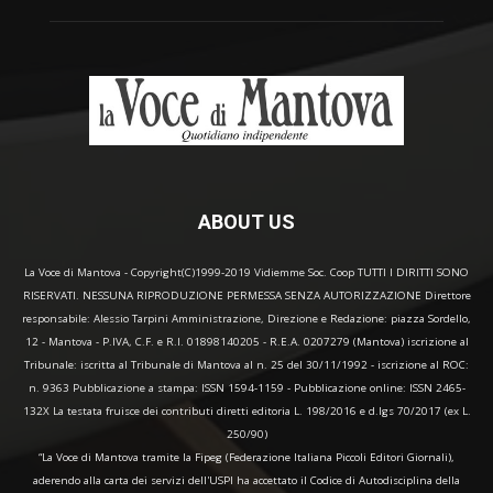
ABOUT US
La Voce di Mantova - Copyright(C)1999-2019 Vidiemme Soc. Coop TUTTI I DIRITTI SONO
RISERVATI. NESSUNA RIPRODUZIONE PERMESSA SENZA AUTORIZZAZIONE Direttore
responsabile: Alessio Tarpini Amministrazione, Direzione e Redazione: piazza Sordello,
12 - Mantova - P.IVA, C.F. e R.I. 01898140205 - R.E.A. 0207279 (Mantova) iscrizione al
Tribunale: iscritta al Tribunale di Mantova al n. 25 del 30/11/1992 - iscrizione al ROC:
n. 9363 Pubblicazione a stampa: ISSN 1594-1159 - Pubblicazione online: ISSN 2465-
132X La testata fruisce dei contributi diretti editoria L. 198/2016 e d.lgs 70/2017 (ex L.
250/90)
“La Voce di Mantova tramite la Fipeg (Federazione Italiana Piccoli Editori Giornali),
aderendo alla carta dei servizi dell'USPI ha accettato il Codice di Autodisciplina della