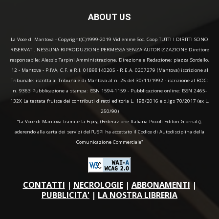
ABOUT US
La Voce di Mantova - Copyright(C)1999-2019 Vidiemme Soc. Coop TUTTI I DIRITTI SONO
RISERVATI. NESSUNA RIPRODUZIONE PERMESSA SENZA AUTORIZZAZIONE Direttore
responsabile: Alessio Tarpini Amministrazione, Direzione e Redazione: piazza Sordello,
12 - Mantova - P.IVA, C.F. e R.I. 01898140205 - R.E.A. 0207279 (Mantova) iscrizione al
Tribunale: iscritta al Tribunale di Mantova al n. 25 del 30/11/1992 - iscrizione al ROC:
n. 9363 Pubblicazione a stampa: ISSN 1594-1159 - Pubblicazione online: ISSN 2465-
132X La testata fruisce dei contributi diretti editoria L. 198/2016 e d.lgs 70/2017 (ex L.
250/90)
“La Voce di Mantova tramite la Fipeg (Federazione Italiana Piccoli Editori Giornali),
aderendo alla carta dei servizi dell'USPI ha accettato il Codice di Autodisciplina della
Comunicazione Commerciale"
CONTATTI
|
NECROLOGIE
|
ABBONAMENTI
|
PUBBLICITA'
|
LA NOSTRA LIBRERIA