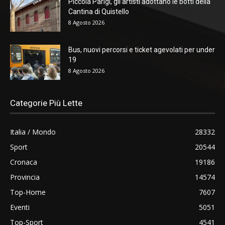
Piccola Parigi, gli artisti adottano le botti della
Cantina di Quistello
8 Agosto 2026
Bus, nuovi percorsi e ticket agevolati per under
19
8 Agosto 2026
Categorie Più Lette
Italia / Mondo
28332
Sport
20544
Cronaca
19186
Provincia
14574
Top-Home
7607
Eventi
5051
Top-Sport
4541