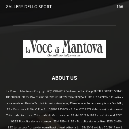
GALLERY DELLO SPORT
166
ABOUT US
La Voce di Mantova - Copyright(C)1999-2019 Vidiemme Soc. Coop TUTTI I DIRITTI SONO
RISERVATI. NESSUNA RIPRODUZIONE PERMESSA SENZA AUTORIZZAZIONE Direttore
responsabile: Alessio Tarpini Amministrazione, Direzione e Redazione: piazza Sordello,
12 - Mantova - P.IVA, C.F. e R.I. 01898140205 - R.E.A. 0207279 (Mantova) iscrizione al
Tribunale: iscritta al Tribunale di Mantova al n. 25 del 30/11/1992 - iscrizione al ROC:
n. 9363 Pubblicazione a stampa: ISSN 1594-1159 - Pubblicazione online: ISSN 2465-
132X La testata fruisce dei contributi diretti editoria L. 198/2016 e d.lgs 70/2017 (ex L.