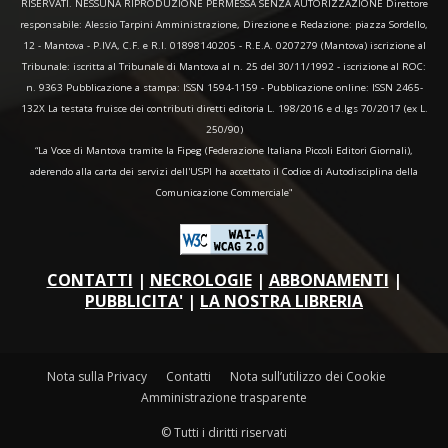
RISERVATI. NESSUNA RIPRODUZIONE PERMESSA SENZA AUTORIZZAZIONE Direttore
responsabile: Alessio Tarpini Amministrazione, Direzione e Redazione: piazza Sordello,
12 - Mantova - P.IVA, C.F. e R.I. 01898140205 - R.E.A. 0207279 (Mantova) iscrizione al
Tribunale: iscritta al Tribunale di Mantova al n. 25 del 30/11/1992 - iscrizione al ROC:
n. 9363 Pubblicazione a stampa: ISSN 1594-1159 - Pubblicazione online: ISSN 2465-
132X La testata fruisce dei contributi diretti editoria L. 198/2016 e d.lgs 70/2017 (ex L.
250/90)
“La Voce di Mantova tramite la Fipeg (Federazione Italiana Piccoli Editori Giornali),
aderendo alla carta dei servizi dell'USPI ha accettato il Codice di Autodisciplina della
Comunicazione Commerciale"
CONTATTI
|
NECROLOGIE
|
ABBONAMENTI
|
PUBBLICITA'
|
LA NOSTRA LIBRERIA
Nota sulla Privacy
Contatti
Nota sull’utilizzo dei Cookie
Amministrazione trasparente
© Tutti i diritti riservati