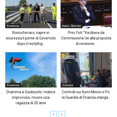
Provincia
Italia / Mondo
Roncoferraro, riapre in
Pnrr, Foti “Via libera da
sicurezza il ponte di Governolo
Commissione Ue alla proposta
dopo il restyling...
di revisione...
Provincia
Cronaca
Dramma a Guidizzolo: malore
Controlli sui fiumi Mincio e Po:
improvviso, muore una
la Guardia di Finanza stanga...
ragazza di 20 anni