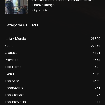
Controlli sui fiumi Mincio e Po: la Guardia di
Finanza stanga...
7 Agosto 2026
Categorie Più Lette
Italia / Mondo
28320
Sport
20536
Cronaca
19171
Provincia
14563
Top-Home
7602
Eventi
5049
Top-Sport
4539
Coronavirus
1261
Top-Cronaca
875
Top-Provincia
844