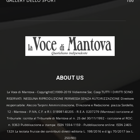
GALLERY DELLO SPORT
166
ABOUT US
La Voce di Mantova - Copyright(C)1999-2019 Vidiemme Soc. Coop TUTTI I DIRITTI SONO
RISERVATI. NESSUNA RIPRODUZIONE PERMESSA SENZA AUTORIZZAZIONE Direttore
responsabile: Alessio Tarpini Amministrazione, Direzione e Redazione: piazza Sordello,
12 - Mantova - P.IVA, C.F. e R.I. 01898140205 - R.E.A. 0207279 (Mantova) iscrizione al
Tribunale: iscritta al Tribunale di Mantova al n. 25 del 30/11/1992 - iscrizione al ROC:
n. 9363 Pubblicazione a stampa: ISSN 1594-1159 - Pubblicazione online: ISSN 2465-
132X La testata fruisce dei contributi diretti editoria L. 198/2016 e d.lgs 70/2017 (ex L.
250/90)