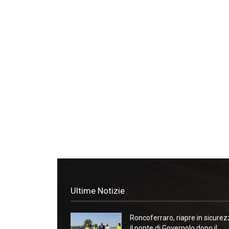
Ultime Notizie
Roncoferraro, riapre in sicure
il ponte di Governolo dopo il