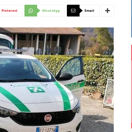
Di
Pinterest
WhatsApp
Email
Mantova