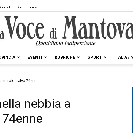
Contatti
Community
OVINCIA
EVENTI
RUBRICHE
SPORT
ITALIA /
la
armirolo: salvo 74enne
ella nebbia a
Voce
o 74enne