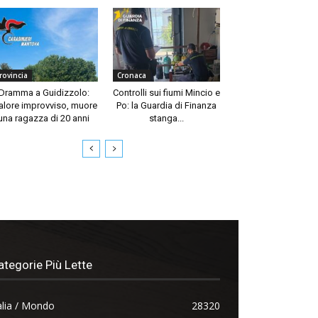
rovincia
Cronaca
Dramma a Guidizzolo:
Controlli sui fiumi Mincio e
lore improvviso, muore
Po: la Guardia di Finanza
una ragazza di 20 anni
stanga...
ategorie Più Lette
alia / Mondo
28320