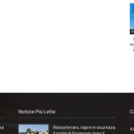
P
ma
Notizie Più Lette
C
zza
Roncoferraro, riapre in sicurezza
It
il ponte di Governolo dopo il