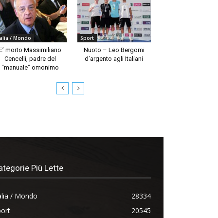
talia / Mondo
Sport
E’ morto Massimiliano
Nuoto – Leo Bergomi
Cencelli, padre del
d’argento agli Italiani
“manuale” omonimo
ategorie Più Lette
alia / Mondo
28334
ort
20545