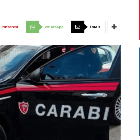
Di
Pinterest
WhatsApp
Email
Mantova