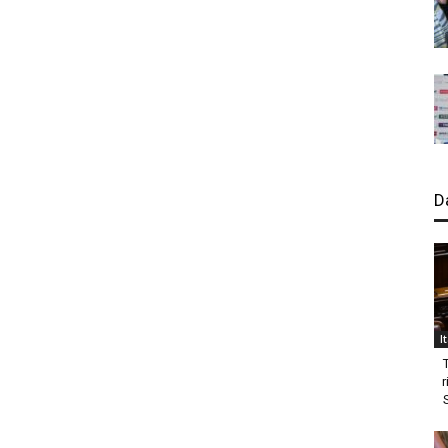
D
I
r