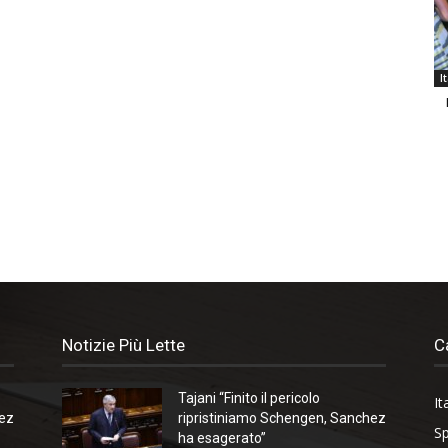
I
Notizie Più Lette
C
Tajani “Finito il pericolo
It
hez
ripristiniamo Schengen, Sanchez
Sp
ha esagerato”