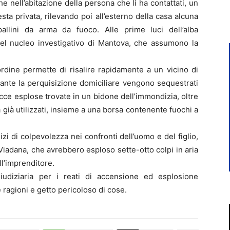
he nell’abitazione della persona che li ha contattati, un
sta privata, rilevando poi all’esterno della casa alcuna
 pallini da arma da fuoco. Alle prime luci dell’alba
del nucleo investigativo di Mantova, che assumono la
ordine permette di risalire rapidamente a un vicino di
urante la perquisizione domiciliare vengono sequestrati
cce esplose trovate in un bidone dell’immondizia, oltre
ica già utilizzati, insieme a una borsa contenente fuochi a
izi di colpevolezza nei confronti dell’uomo e del figlio,
Viadana, che avrebbero esploso sette-otto colpi in aria
ll’imprenditore.
 giudiziaria per i reati di accensione ed esplosione
e ragioni e getto pericoloso di cose.