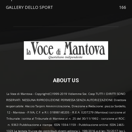
GALLERY DELLO SPORT
166
ABOUT US
La Voce di Mantova - Copyright(C)1999-2019 Vidiemme Soc. Coop TUTTI I DIRITTI SONO
RISERVATI. NESSUNA RIPRODUZIONE PERMESSA SENZA AUTORIZZAZIONE Direttore
responsabile: Alessio Tarpini Amministrazione, Direzione e Redazione: piazza Sordello,
12 - Mantova - P.IVA, C.F. e R.I. 01898140205 - R.E.A. 0207279 (Mantova) iscrizione al
Tribunale: iscritta al Tribunale di Mantova al n. 25 del 30/11/1992 - iscrizione al ROC:
n. 9363 Pubblicazione a stampa: ISSN 1594-1159 - Pubblicazione online: ISSN 2465-
132X La testata fruisce dei contributi diretti editoria L. 198/2016 e d.lgs 70/2017 (ex L.