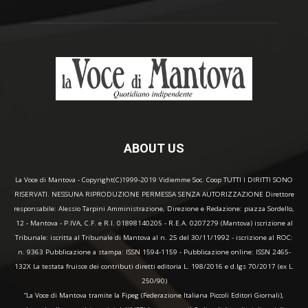
ABOUT US
La Voce di Mantova - Copyright(C)1999-2019 Vidiemme Soc. Coop TUTTI I DIRITTI SONO
RISERVATI. NESSUNA RIPRODUZIONE PERMESSA SENZA AUTORIZZAZIONE Direttore
responsabile: Alessio Tarpini Amministrazione, Direzione e Redazione: piazza Sordello,
12 - Mantova - P.IVA, C.F. e R.I. 01898140205 - R.E.A. 0207279 (Mantova) iscrizione al
Tribunale: iscritta al Tribunale di Mantova al n. 25 del 30/11/1992 - iscrizione al ROC:
n. 9363 Pubblicazione a stampa: ISSN 1594-1159 - Pubblicazione online: ISSN 2465-
132X La testata fruisce dei contributi diretti editoria L. 198/2016 e d.lgs 70/2017 (ex L.
250/90)
“La Voce di Mantova tramite la Fipeg (Federazione Italiana Piccoli Editori Giornali),