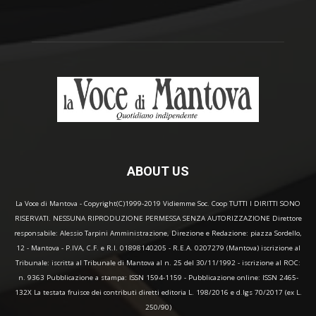
ABOUT US
La Voce di Mantova - Copyright(C)1999-2019 Vidiemme Soc. Coop TUTTI I DIRITTI SONO
RISERVATI. NESSUNA RIPRODUZIONE PERMESSA SENZA AUTORIZZAZIONE Direttore
responsabile: Alessio Tarpini Amministrazione, Direzione e Redazione: piazza Sordello,
12 - Mantova - P.IVA, C.F. e R.I. 01898140205 - R.E.A. 0207279 (Mantova) iscrizione al
Tribunale: iscritta al Tribunale di Mantova al n. 25 del 30/11/1992 - iscrizione al ROC:
n. 9363 Pubblicazione a stampa: ISSN 1594-1159 - Pubblicazione online: ISSN 2465-
132X La testata fruisce dei contributi diretti editoria L. 198/2016 e d.lgs 70/2017 (ex L.
250/90)