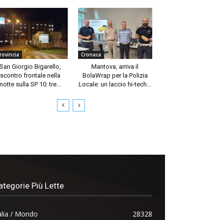
rovincia
Cronaca
San Giorgio Bigarello,
Mantova, arriva il
scontro frontale nella
BolaWrap per la Polizia
notte sulla SP 10: tre...
Locale: un laccio hi-tech...
ategorie Più Lette
alia / Mondo
28328