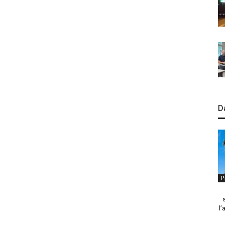
D
P
l’