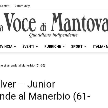
Contatti
Community
OVINCIA
EVENTI
RUBRICHE
SPORT
ITALIA /
la
one si arrende al Manerbio (61-69)
lver – Junior
Voce
ende al Manerbio (61-