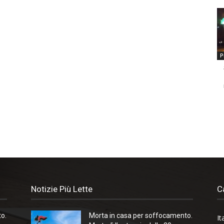
P
Notizie Più Lette
C
o.
Morta in casa per soffocamento.
It