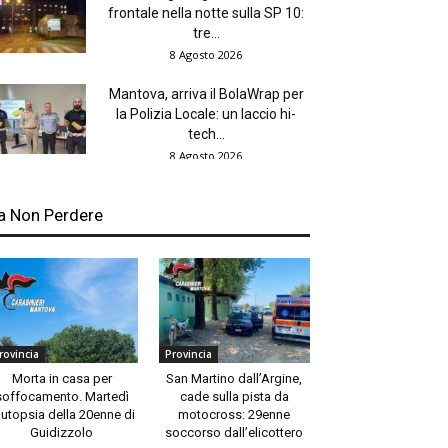
frontale nella notte sulla SP 10:
tre...
8 Agosto 2026
Mantova, arriva il BolaWrap per
la Polizia Locale: un laccio hi-
tech...
8 Agosto 2026
a Non Perdere
rovincia
Provincia
Morta in casa per
San Martino dall’Argine,
soffocamento. Martedì
cade sulla pista da
autopsia della 20enne di
motocross: 29enne
Guidizzolo
soccorso dall’elicottero