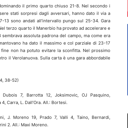
 dominando il primo quarto chiuso 21-8. Nel secondo i
ere stati sorpresi dagli avversari, hanno dato il via a
7-13 sono andati all’intervallo pungo sul 25-34. Gara
Nel terzo quarto il Manerbio ha provato ad accelerare e
-38 sembrava assoluta padrona del campo, ma come era
 mantovano ha dato il massimo e col parziale di 23-17
la fine non ha potuto evitare la sconfitta. Nel prossimo
tro il Verolanuova. Sulla carta è una gara abbordabile
34, 38-52)
ubois 7, Barrotta 12, Joksimovic, OJ Pasquino,
4, Carra, L. Dall’Ora. All.: Bortesi.
, J. Moreno 19, Prado 7, Valli 4, Taino, Bernardi,
ini 2. All.: Maxi Moreno.