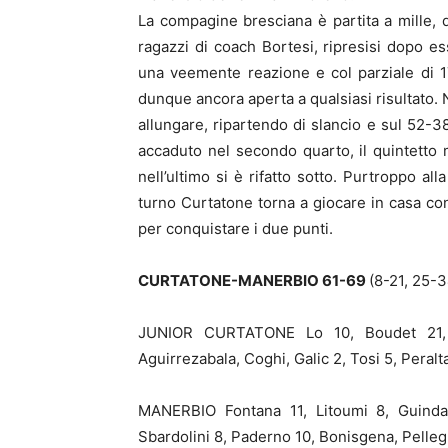
La compagine bresciana è partita a mille,
ragazzi di coach Bortesi, ripresisi dopo ess
una veemente reazione e col parziale di 1
dunque ancora aperta a qualsiasi risultato. 
allungare, ripartendo di slancio e sul 52
accaduto nel secondo quarto, il quintetto
nell’ultimo si è rifatto sotto. Purtroppo al
turno Curtatone torna a giocare in casa con
per conquistare i due punti.
CURTATONE-MANERBIO 61-69
(8-21, 25-
JUNIOR CURTATONE Lo 10, Boudet 21, D
Aguirrezabala, Coghi, Galic 2, Tosi 5, Peralta 
MANERBIO Fontana 11, Litoumi 8, Guindani
Sbardolini 8, Paderno 10, Bonisgena, Pellegr