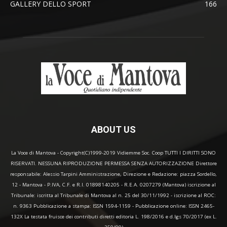
GALLERY DELLO SPORT
166
ABOUT US
La Voce di Mantova - Copyright(C)1999-2019 Vidiemme Soc. Coop TUTTI I DIRITTI SONO
RISERVATI. NESSUNA RIPRODUZIONE PERMESSA SENZA AUTORIZZAZIONE Direttore
responsabile: Alessio Tarpini Amministrazione, Direzione e Redazione: piazza Sordello,
12 - Mantova - P.IVA, C.F. e R.I. 01898140205 - R.E.A. 0207279 (Mantova) iscrizione al
Tribunale: iscritta al Tribunale di Mantova al n. 25 del 30/11/1992 - iscrizione al ROC:
n. 9363 Pubblicazione a stampa: ISSN 1594-1159 - Pubblicazione online: ISSN 2465-
132X La testata fruisce dei contributi diretti editoria L. 198/2016 e d.lgs 70/2017 (ex L.