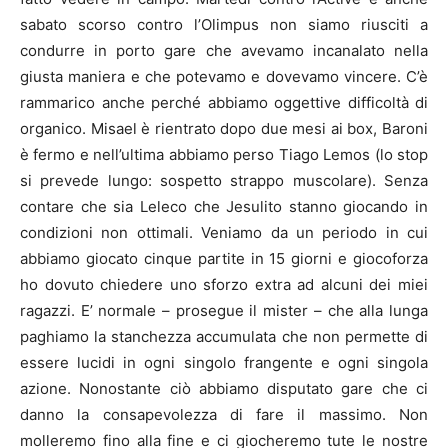
sabato scorso contro l’Olimpus non siamo riusciti a
condurre in porto gare che avevamo incanalato nella
giusta maniera e che potevamo e dovevamo vincere. C’è
rammarico anche perché abbiamo oggettive difficoltà di
organico. Misael è rientrato dopo due mesi ai box, Baroni
è fermo e nell’ultima abbiamo perso Tiago Lemos (lo stop
si prevede lungo: sospetto strappo muscolare). Senza
contare che sia Leleco che Jesulito stanno giocando in
condizioni non ottimali. Veniamo da un periodo in cui
abbiamo giocato cinque partite in 15 giorni e giocoforza
ho dovuto chiedere uno sforzo extra ad alcuni dei miei
ragazzi. E’ normale – prosegue il mister – che alla lunga
paghiamo la stanchezza accumulata che non permette di
essere lucidi in ogni singolo frangente e ogni singola
azione. Nonostante ciò abbiamo disputato gare che ci
danno la consapevolezza di fare il massimo. Non
molleremo fino alla fine e ci giocheremo tute le nostre