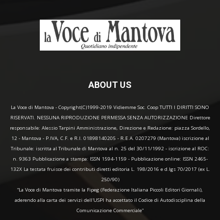
ABOUT US
La Voce di Mantova - Copyright(C)1999-2019 Vidiemme Soc. Coop TUTTI I DIRITTI SONO
RISERVATI. NESSUNA RIPRODUZIONE PERMESSA SENZA AUTORIZZAZIONE Direttore
responsabile: Alessio Tarpini Amministrazione, Direzione e Redazione: piazza Sordello,
12 - Mantova - P.IVA, C.F. e R.I. 01898140205 - R.E.A. 0207279 (Mantova) iscrizione al
Tribunale: iscritta al Tribunale di Mantova al n. 25 del 30/11/1992 - iscrizione al ROC:
n. 9363 Pubblicazione a stampa: ISSN 1594-1159 - Pubblicazione online: ISSN 2465-
132X La testata fruisce dei contributi diretti editoria L. 198/2016 e d.lgs 70/2017 (ex L.
250/90)
“La Voce di Mantova tramite la Fipeg (Federazione Italiana Piccoli Editori Giornali),
aderendo alla carta dei servizi dell'USPI ha accettato il Codice di Autodisciplina della
Comunicazione Commerciale"