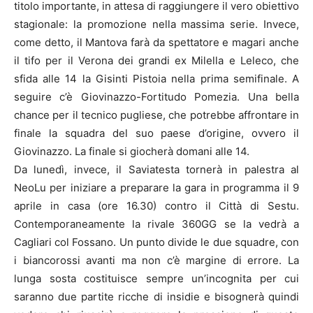
titolo importante, in attesa di raggiungere il vero obiettivo
stagionale: la promozione nella massima serie. Invece,
come detto, il Mantova farà da spettatore e magari anche
il tifo per il Verona dei grandi ex Milella e Leleco, che
sfida alle 14 la Gisinti Pistoia nella prima semifinale. A
seguire c’è Giovinazzo-Fortitudo Pomezia. Una bella
chance per il tecnico pugliese, che potrebbe affrontare in
finale la squadra del suo paese d’origine, ovvero il
Giovinazzo. La finale si giocherà domani alle 14.
Da lunedì, invece, il Saviatesta tornerà in palestra al
NeoLu per iniziare a preparare la gara in programma il 9
aprile in casa (ore 16.30) contro il Città di Sestu.
Contemporaneamente la rivale 360GG se la vedrà a
Cagliari col Fossano. Un punto divide le due squadre, con
i biancorossi avanti ma non c’è margine di errore. La
lunga sosta costituisce sempre un’incognita per cui
saranno due partite ricche di insidie e bisognerà quindi