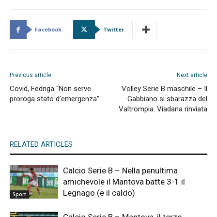
Facebook
Twitter
Previous article
Next article
Covid, Fedriga “Non serve
Volley Serie B maschile – Il
proroga stato d’emergenza”
Gabbiano si sbarazza del
Valtrompia. Viadana rinviata
RELATED ARTICLES
Calcio Serie B – Nella penultima
amichevole il Mantova batte 3-1 il
Legnago (e il caldo)
Sport
Calcio Serie B – Mantova, il terzo