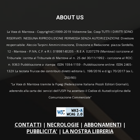
ABOUT US
La Voce di Mantova - Copyright(C)1999-2019 Vidiemme Soc. Coop TUTTI I DIRITTI SONO
RISERVATI. NESSUNA RIPRODUZIONE PERMESSA SENZA AUTORIZZAZIONE Direttore
responsabile: Alessio Tarpini Amministrazione, Direzione e Redazione: piazza Sordello,
12 - Mantova - P.IVA, C.F. e R.I. 01898140205 - R.E.A. 0207279 (Mantova) iscrizione al
Tribunale: iscritta al Tribunale di Mantova al n. 25 del 30/11/1992 - iscrizione al ROC:
n. 9363 Pubblicazione a stampa: ISSN 1594-1159 - Pubblicazione online: ISSN 2465-
132X La testata fruisce dei contributi diretti editoria L. 198/2016 e d.lgs 70/2017 (ex L.
250/90)
“La Voce di Mantova tramite la Fipeg (Federazione Italiana Piccoli Editori Giornali),
aderendo alla carta dei servizi dell'USPI ha accettato il Codice di Autodisciplina della
Comunicazione Commerciale"
CONTATTI
|
NECROLOGIE
|
ABBONAMENTI
|
PUBBLICITA'
|
LA NOSTRA LIBRERIA