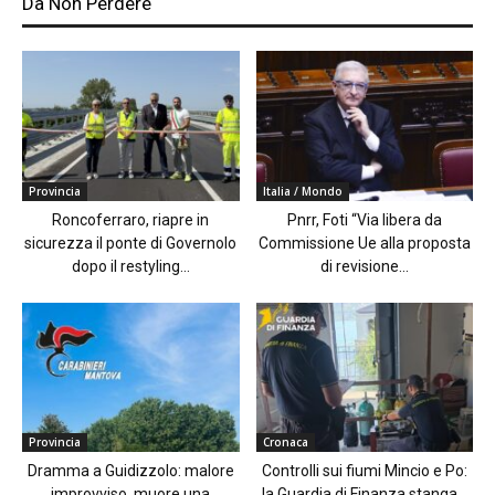
Da Non Perdere
Provincia
Italia / Mondo
Roncoferraro, riapre in
Pnrr, Foti “Via libera da
sicurezza il ponte di Governolo
Commissione Ue alla proposta
dopo il restyling...
di revisione...
Provincia
Cronaca
Dramma a Guidizzolo: malore
Controlli sui fiumi Mincio e Po:
improvviso, muore una
la Guardia di Finanza stanga...