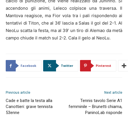
calcio di punizione, che viene realizzato da Juninho. Si
accendono gli animi, Leleco colpisce una traversa. Il
Mantova reagisce, ma Fior vola tra i pali rispondendo ai
tentativi di Titon, che al 36’ lascia a Salas il gol del 2-1. Al
NeoLu scatta la festa, ma al 39’ un tiro di Alemao da metà
campo chiude il match sul 2-2. Cala il gelo al NeoLu.
Facebook
Twitter
Pinterest
Previous article
Next article
Cade e batte la testa alla
Tennis tavolo Serie A1
Canottieri: grave tennista
femminile – Brunetti chiama,
53enne
PaninoLab risponde