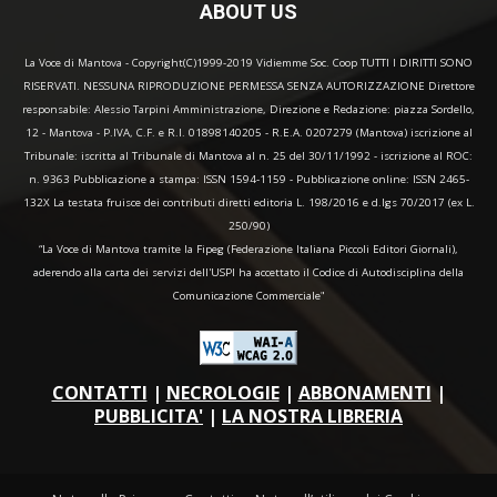
ABOUT US
La Voce di Mantova - Copyright(C)1999-2019 Vidiemme Soc. Coop TUTTI I DIRITTI SONO
RISERVATI. NESSUNA RIPRODUZIONE PERMESSA SENZA AUTORIZZAZIONE Direttore
responsabile: Alessio Tarpini Amministrazione, Direzione e Redazione: piazza Sordello,
12 - Mantova - P.IVA, C.F. e R.I. 01898140205 - R.E.A. 0207279 (Mantova) iscrizione al
Tribunale: iscritta al Tribunale di Mantova al n. 25 del 30/11/1992 - iscrizione al ROC:
n. 9363 Pubblicazione a stampa: ISSN 1594-1159 - Pubblicazione online: ISSN 2465-
132X La testata fruisce dei contributi diretti editoria L. 198/2016 e d.lgs 70/2017 (ex L.
250/90)
“La Voce di Mantova tramite la Fipeg (Federazione Italiana Piccoli Editori Giornali),
aderendo alla carta dei servizi dell'USPI ha accettato il Codice di Autodisciplina della
Comunicazione Commerciale"
CONTATTI
|
NECROLOGIE
|
ABBONAMENTI
|
PUBBLICITA'
|
LA NOSTRA LIBRERIA