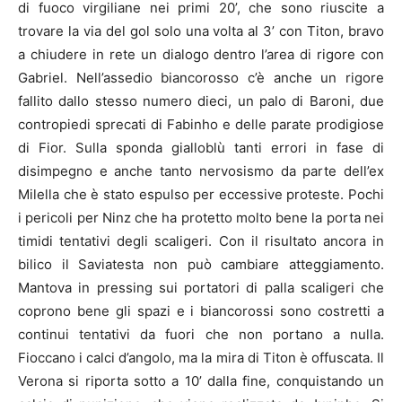
di fuoco virgiliane nei primi 20’, che sono riuscite a
trovare la via del gol solo una volta al 3’ con Titon, bravo
a chiudere in rete un dialogo dentro l’area di rigore con
Gabriel. Nell’assedio biancorosso c’è anche un rigore
fallito dallo stesso numero dieci, un palo di Baroni, due
contropiedi sprecati di Fabinho e delle parate prodigiose
di Fior. Sulla sponda gialloblù tanti errori in fase di
disimpegno e anche tanto nervosismo da parte dell’ex
Milella che è stato espulso per eccessive proteste. Pochi
i pericoli per Ninz che ha protetto molto bene la porta nei
timidi tentativi degli scaligeri. Con il risultato ancora in
bilico il Saviatesta non può cambiare atteggiamento.
Mantova in pressing sui portatori di palla scaligeri che
coprono bene gli spazi e i biancorossi sono costretti a
continui tentativi da fuori che non portano a nulla.
Fioccano i calci d’angolo, ma la mira di Titon è offuscata. Il
Verona si riporta sotto a 10’ dalla fine, conquistando un